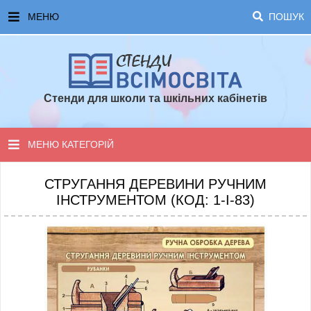
МЕНЮ
ПОШУК
ГОЛОВНА
ЧАСТІ ЗАПИТАННЯ ТА ВІДПОВІДІ
Стенди для школи та шкільних кабінетів
ОПЛАТА ТА ДОСТАВКА
ТОПОВІ ПРОПОЗИЦІЇ
МЕНЮ КАТЕГОРІЙ
ПОРАДИ ДЛЯ ШКОЛИ
СТЕНДИ ДЛЯ НУШ
СТРУГАННЯ ДЕРЕВИНИ РУЧНИМ
ІНСТРУМЕНТОМ (КОД: 1-І-83)
СТЕНДИ ДЛЯ ПОЧАТКОВОЇ ШКОЛИ
СТЕНДИ ДЛЯ КАБІНЕТІВ
СТЕНДИ ДЛЯ ШКОЛИ