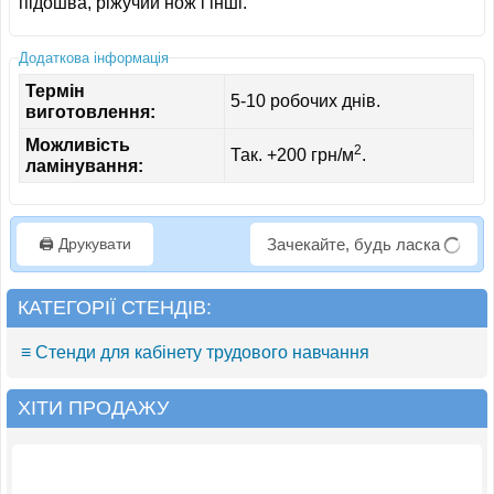
підошва, ріжучий нож і інші.
Додаткова інформація
Термін
5-10 робочих днів.
виготовлення:
Можливість
2
Так. +200 грн/м
.
ламінування:
🖨️ Друкувати
Зачекайте, будь ласка
КАТЕГОРІЇ СТЕНДІВ:
≡ Стенди для кабінету трудового навчання
ХІТИ ПРОДАЖУ