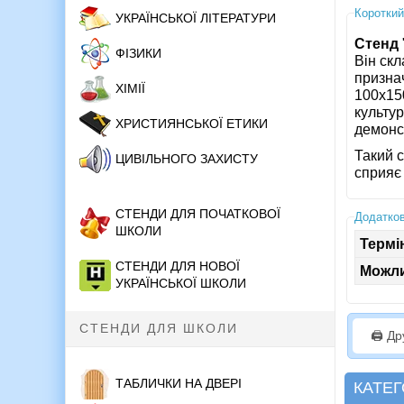
Короткий
УКРАЇНСЬКОЇ ЛІТЕРАТУРИ
Стенд
ФІЗИКИ
Він скл
призна
ХІМІЇ
100x150
культур
ХРИСТИЯНСЬКОЇ ЕТИКИ
демонст
Такий с
ЦИВІЛЬНОГО ЗАХИСТУ
сприяє
СТЕНДИ ДЛЯ ПОЧАТКОВОЇ
Додатков
ШКОЛИ
Термі
СТЕНДИ ДЛЯ НОВОЇ
Можли
УКРАЇНСЬКОЇ ШКОЛИ
СТЕНДИ ДЛЯ ШКОЛИ
🖨️ Д
ТАБЛИЧКИ НА ДВЕРІ
КАТЕГ