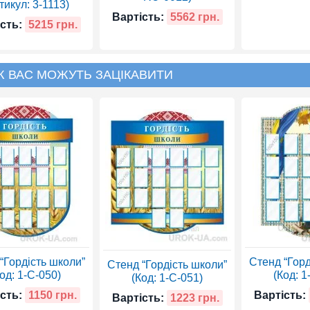
тикул: 3-1113)
Вартість:
5562 грн.
сть:
5215 грн.
Ж ВАС МОЖУТЬ ЗАЦІКАВИТИ
“Гордість школи”
Стенд “Горд
Стенд “Гордість школи”
од: 1-С-050)
(Код: 1
(Код: 1-С-051)
сть:
1150 грн.
Вартість:
Вартість:
1223 грн.