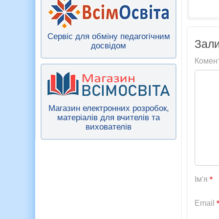
Сервіс для обміну педагогічним
Зали
досвідом
Комен
Магазин електронних розробок,
матеріалів для вчителів та
вихователів
Ім'я
*
Email