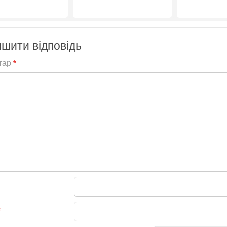
шити відповідь
тар
*
*