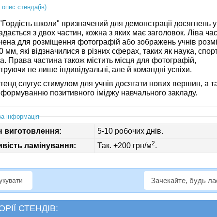
 опис стенда(ів)
"Гордість школи" призначений для демонстрації досягнень у
адається з двох частин, кожна з яких має заголовок. Ліва ча
чена для розміщення фотографій або зображень учнів розм
 мм, які відзначилися в різних сферах, таких як наука, спор
а. Права частина також містить місця для фотографій,
руючи не лише індивідуальні, але й командні успіхи.
тенд слугує стимулом для учнів досягати нових вершин, а т
 формуванню позитивного іміджу навчального закладу.
а інформація
н виготовлення:
5-10 робочих днів.
2
вість ламінування:
Так. +200 грн/м
.
рукувати
Зачекайте, будь л
ОРІЇ СТЕНДІВ: