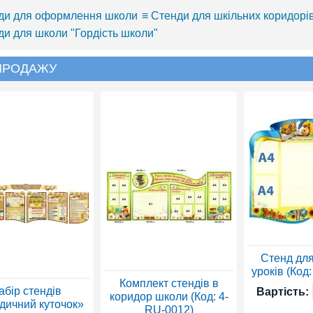
ди для оформлення школи
≡ Стенди для шкільних коридорі
ди для школи "Гордість школи"
 ПРОДАЖУ
Стенд для
уроків (Код
Комплект стендів в
абір стендів
Вартість:
коридор школи (Код: 4-
дичний куточок»
RU-0012)