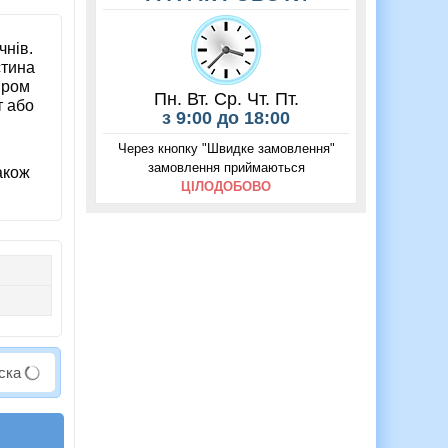
чнів.
стина
іром
Пн. Вт. Ср. Чт. Пт.
т або
з 9:00 до 18:00
Через кнопку "Швидке замовлення"
замовлення приймаються
акож
ЦІЛОДОБОВО
аска