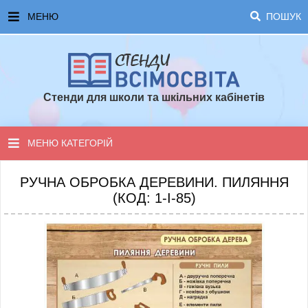
МЕНЮ
ПОШУК
ГОЛОВНА
ЧАСТІ ЗАПИТАННЯ ТА ВІДПОВІДІ
Стенди для школи та шкільних кабінетів
ОПЛАТА ТА ДОСТАВКА
ТОПОВІ ПРОПОЗИЦІЇ
МЕНЮ КАТЕГОРІЙ
ПОРАДИ ДЛЯ ШКОЛИ
СТЕНДИ ДЛЯ НУШ
РУЧНА ОБРОБКА ДЕРЕВИНИ. ПИЛЯННЯ
(КОД: 1-І-85)
СТЕНДИ ДЛЯ ПОЧАТКОВОЇ ШКОЛИ
СТЕНДИ ДЛЯ КАБІНЕТІВ
СТЕНДИ ДЛЯ ШКОЛИ