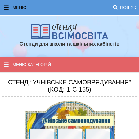
МЕНЮ
ПОШУК
ГОЛОВНА
ЧАСТІ ЗАПИТАННЯ ТА ВІДПОВІДІ
Стенди для школи та шкільних кабінетів
ОПЛАТА ТА ДОСТАВКА
ТОПОВІ ПРОПОЗИЦІЇ
МЕНЮ КАТЕГОРІЙ
ПОРАДИ ДЛЯ ШКОЛИ
СТЕНДИ ДЛЯ НУШ
СТЕНД “УЧНІВСЬКЕ САМОВРЯДУВАННЯ”
(КОД: 1-С-155)
СТЕНДИ ДЛЯ ПОЧАТКОВОЇ ШКОЛИ
СТЕНДИ ДЛЯ КАБІНЕТІВ
СТЕНДИ ДЛЯ ШКОЛИ