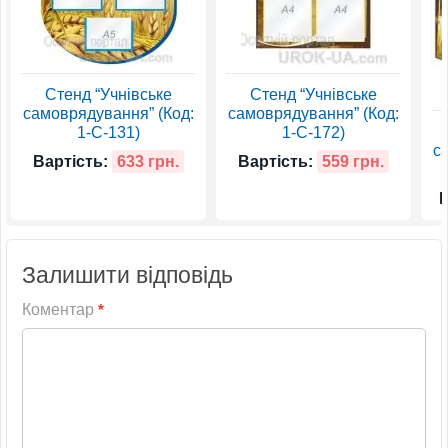
Стенд “Учнівське
Стенд “Учнівське
самоврядування” (Код:
самоврядування” (Код:
1-С-131)
1-С-172)
с
Вартість:
633 грн.
Вартість:
559 грн.
В
Залишити відповідь
Коментар
*