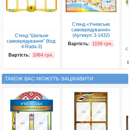
Стенд «Учнівське
самоврядування»
(Артикул: 3-1432)
Стенд “Шкільне
самоврядування” (Код:
Вартість:
1159 грн.
4-Rada-3)
с
Вартість:
1064 грн.
В
ТАКОЖ ВАС МОЖУТЬ ЗАЦІКАВИТИ