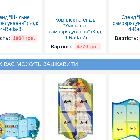
енд “Шкільне
Стенд “
Комплект стендів
ядування” (Код:
самоврядув
“Учнівське
4-Rada-3)
4-Ra
самоврядування” (Код:
4-Rada-7)
сть:
1064 грн.
Вартість:
Вартість:
4770 грн.
Ж ВАС МОЖУТЬ ЗАЦІКАВИТИ