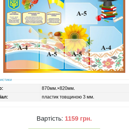
истики
р:
870мм.×820мм.
іал:
пластик товщиною 3 мм.
Вартість:
1159 грн.