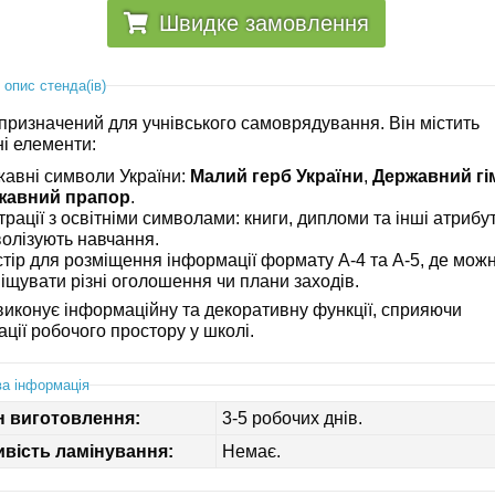
Швидке замовлення
 опис стенда(ів)
призначений для учнівського самоврядування. Він містить
ні елементи:
авні символи України:
Малий герб України
,
Державний гі
жавний прапор
.
трації з освітніми символами: книги, дипломи та інші атрибу
олізують навчання.
тір для розміщення інформації формату А-4 та А-5, де мож
іщувати різні оголошення чи плани заходів.
виконує інформаційну та декоративну функції, сприяючи
ації робочого простору у школі.
а інформація
н виготовлення:
3-5 робочих днів.
вість ламінування:
Немає.