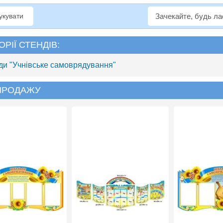
рукувати
Зачекайте, будь л
ОРІЇ СТЕНДІВ:
ди "Учнівське самоврядування"
 ПРОДАЖУ