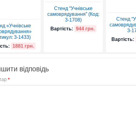
Стенд “Учнівське
самоврядування” (Код:
Стенд “У
3-1708)
самоврядув
нд «Учнівське
Вартість:
944 грн.
3-1
оврядування»
тикул: 3-1433)
Вартість:
сть:
1881 грн.
шити відповідь
тар
*