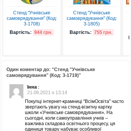
Стенд “Учнівське
Стенд “Учнівське
самоврядування” (Код:
самоврядування” (Код:
3-1708)
3-1805)
Вартість:
944 грн.
Вартість:
755 грн.
В
Один коментар до: “Стенд “Учнівське
самоврядування” (Код: 3-1719)”
Інна
:
21.08.2021 о 13:14
Покупці інтернет-крамниці “ВсімОсвіта” часто
звертають увагу на стенд-візитну картку
школи «Учнівське самоврядування». На
сьогодні, коли самоуправління учнів –
важлива складова освітнього процесу, ця
одиниця товару набуває особливої