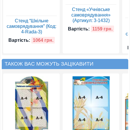
Стенд «Учнівське
самоврядування»
(Артикул: 3-1432)
Стенд “Шкільне
самоврядування” (Код:
Вартість:
1159 грн.
4-Rada-3)
с
Вартість:
1064 грн.
В
ТАКОЖ ВАС МОЖУТЬ ЗАЦІКАВИТИ