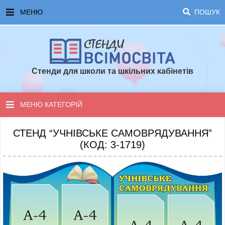
МЕНЮ
ПОШУК
ГОЛОВНА
ЧАСТІ ЗАПИТАННЯ ТА ВІДПОВІДІ
Стенди для школи та шкільних кабінетів
ОПЛАТА ТА ДОСТАВКА
ТОПОВІ ПРОПОЗИЦІЇ
МЕНЮ КАТЕГОРІЙ
ПОРАДИ ДЛЯ ШКОЛИ
СТЕНДИ ДЛЯ НУШ
СТЕНД “УЧНІВСЬКЕ САМОВРЯДУВАННЯ”
(КОД: 3-1719)
СТЕНДИ ДЛЯ ПОЧАТКОВОЇ ШКОЛИ
СТЕНДИ ДЛЯ КАБІНЕТІВ
СТЕНДИ ДЛЯ ШКОЛИ