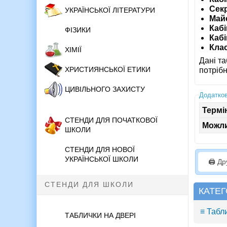
Сек
УКРАЇНСЬКОЇ ЛІТЕРАТУРИ
Май
Кабі
ФІЗИКИ
Каб
Кла
ХІМІЇ
Дані т
ХРИСТИЯНСЬКОЇ ЕТИКИ
потріб
ЦИВІЛЬНОГО ЗАХИСТУ
Додатков
Термі
СТЕНДИ ДЛЯ ПОЧАТКОВОЇ
Можли
ШКОЛИ
СТЕНДИ ДЛЯ НОВОЇ
УКРАЇНСЬКОЇ ШКОЛИ
🖨️ Д
СТЕНДИ ДЛЯ ШКОЛИ
КАТЕГ
≡ Табл
ТАБЛИЧКИ НА ДВЕРІ