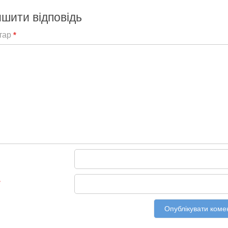
шити відповідь
тар
*
*