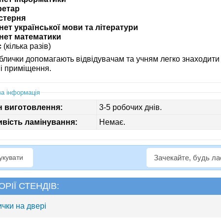
ретар
стерня
нет української мови та літератури
інет математики
с
(кілька разів)
аблички допомагають відвідувачам та учням легко знаходити
ні приміщення.
а інформація
н виготовлення:
3-5 робочих днів.
вість ламінування:
Немає.
рукувати
Зачекайте, будь л
ОРІЇ СТЕНДІВ:
ички на двері