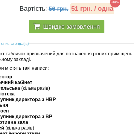
-10%
Вартість:
51 грн. / одна
56 грн.
Швидке замовлення
 опис стенда(ів)
кт табличок призначений для позначення різних приміщень 
ьному закладі.
и містять такі написи:
ектор
ичний кабінет
тельська
(кілька разів)
іотека
тупник директора з НВР
льня
госп
тупник директора з ВР
ртивна зала
ей
(кілька разів)
інет інформатики