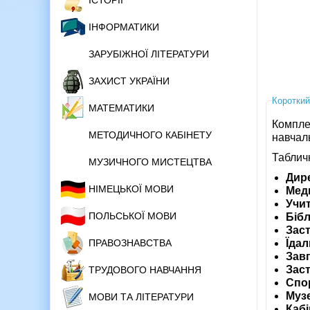
ІСТОРІЇ
ІНФОРМАТИКИ
ЗАРУБІЖНОЇ ЛІТЕРАТУРИ
ЗАХИСТ УКРАЇНИ
Короткий
МАТЕМАТИКИ
Компле
МЕТОДИЧНОГО КАБІНЕТУ
навчал
Табличк
МУЗИЧНОГО МИСТЕЦТВА
Дир
НІМЕЦЬКОЇ МОВИ
Мед
Учи
ПОЛЬСЬКОЇ МОВИ
Бібл
Зас
Їда
ПРАВОЗНАВСТВА
Зав
Зас
ТРУДОВОГО НАВЧАННЯ
Спо
Муз
МОВИ ТА ЛІТЕРАТУРИ
Каб