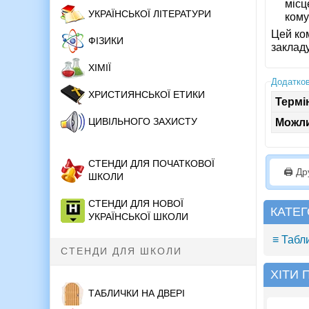
місц
УКРАЇНСЬКОЇ ЛІТЕРАТУРИ
кому
Цей ком
ФІЗИКИ
закладу
ХІМІЇ
Додатков
ХРИСТИЯНСЬКОЇ ЕТИКИ
Термі
ЦИВІЛЬНОГО ЗАХИСТУ
Можли
СТЕНДИ ДЛЯ ПОЧАТКОВОЇ
🖨️ Д
ШКОЛИ
СТЕНДИ ДЛЯ НОВОЇ
КАТЕГ
УКРАЇНСЬКОЇ ШКОЛИ
≡ Табл
СТЕНДИ ДЛЯ ШКОЛИ
ХІТИ
ТАБЛИЧКИ НА ДВЕРІ