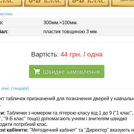
истики
р:
300мм.×100мм.
іал:
пластик товщиною 3 мм.
Вартість:
44 грн. / одна
Швидке замовлення
 опис стенда(ів)
кт табличок призначений для позначення дверей у навчаль
.
си:
Таблички з номером та літерою класу від 1 до 9 ("1 клас",
", "9-Б клас" тощо) допомагають учням і вчителям швидко
одити потрібний клас.
ні кабінети:
"Методичний кабінет" та "Директор" вказують 