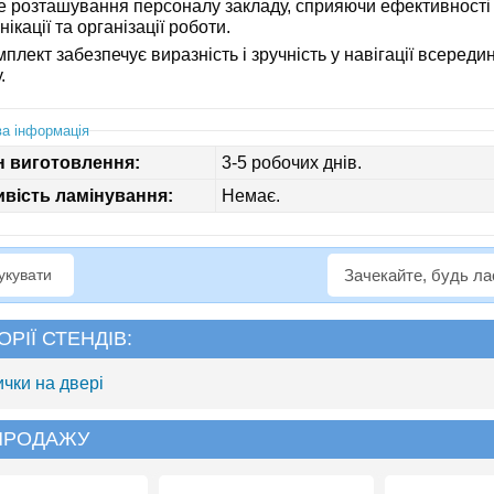
е розташування персоналу закладу, сприяючи ефективності
нікації та організації роботи.
плект забезпечує виразність і зручність у навігації всередин
.
а інформація
н виготовлення:
3-5 робочих днів.
вість ламінування:
Немає.
рукувати
Зачекайте, будь л
ОРІЇ СТЕНДІВ:
ички на двері
 ПРОДАЖУ