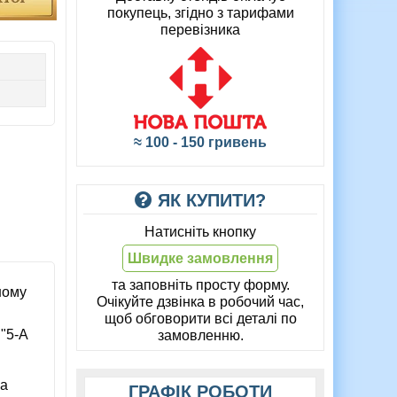
покупець, згідно з тарифами
перевізника
≈ 100 - 150 гривень
ЯК КУПИТИ?
Натисніть кнопку
Швидке замовлення
та заповніть просту форму.
ному
Очікуйте дзвінка в робочий час,
щоб обговорити всі деталі по
 "5-А
замовленню.
на
ГРАФІК РОБОТИ