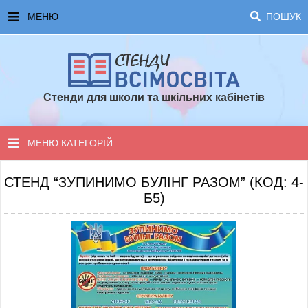
МЕНЮ
ПОШУК
ГОЛОВНА
ЧАСТІ ЗАПИТАННЯ ТА ВІДПОВІДІ
Стенди для школи та шкільних кабінетів
ОПЛАТА ТА ДОСТАВКА
ТОПОВІ ПРОПОЗИЦІЇ
МЕНЮ КАТЕГОРІЙ
ПОРАДИ ДЛЯ ШКОЛИ
СТЕНДИ ДЛЯ НУШ
СТЕНД “ЗУПИНИМО БУЛІНГ РАЗОМ” (КОД: 4-
Б5)
СТЕНДИ ДЛЯ ПОЧАТКОВОЇ ШКОЛИ
СТЕНДИ ДЛЯ КАБІНЕТІВ
СТЕНДИ ДЛЯ ШКОЛИ