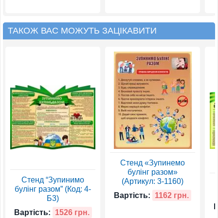
ТАКОЖ ВАС МОЖУТЬ ЗАЦІКАВИТИ
Стенд «Зупинемо
булінг разом»
Стенд “Зупинимо
(Артикул: 3-1160)
булінг разом” (Код: 4-
Вартість:
1162 грн.
Б3)
В
Вартість:
1526 грн.