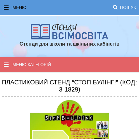
МЕНЮ
ПОШУК
ГОЛОВНА
ЧАСТІ ЗАПИТАННЯ ТА ВІДПОВІДІ
Стенди для школи та шкільних кабінетів
ОПЛАТА ТА ДОСТАВКА
ТОПОВІ ПРОПОЗИЦІЇ
МЕНЮ КАТЕГОРІЙ
ПОРАДИ ДЛЯ ШКОЛИ
СТЕНДИ ДЛЯ НУШ
ПЛАСТИКОВИЙ СТЕНД “СТОП БУЛІНГ!” (КОД:
3-1829)
СТЕНДИ ДЛЯ ПОЧАТКОВОЇ ШКОЛИ
СТЕНДИ ДЛЯ КАБІНЕТІВ
СТЕНДИ ДЛЯ ШКОЛИ