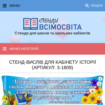
МЕНЮ
ПОШУК
ГОЛОВНА
ЧАСТІ ЗАПИТАННЯ ТА ВІДПОВІДІ
Стенди для школи та шкільних кабінетів
ОПЛАТА ТА ДОСТАВКА
ТОПОВІ ПРОПОЗИЦІЇ
МЕНЮ КАТЕГОРІЙ
ПОРАДИ ДЛЯ ШКОЛИ
СТЕНДИ ДЛЯ НУШ
СТЕНД-ВИСЛІВ ДЛЯ КАБІНЕТУ ІСТОРІЇ
(АРТИКУЛ: 3-1809)
СТЕНДИ ДЛЯ ПОЧАТКОВОЇ ШКОЛИ
СТЕНДИ ДЛЯ КАБІНЕТІВ
СТЕНДИ ДЛЯ ШКОЛИ