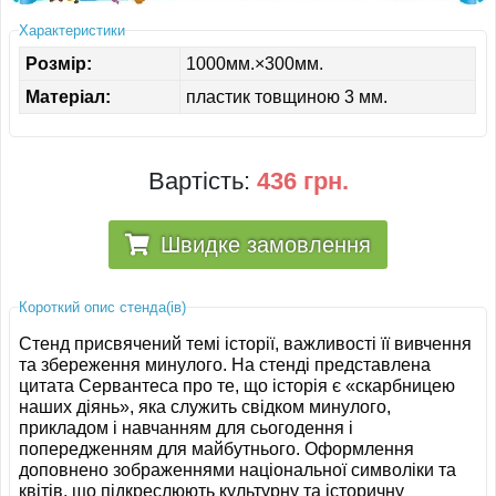
ІНШЕ
Характеристики
Розмір:
1000мм.×300мм.
Матеріал:
пластик товщиною 3 мм.
Вартість:
436 грн.
Швидке замовлення
Короткий опис стенда(ів)
Стенд присвячений темі історії, важливості її вивчення
та збереження минулого. На стенді представлена
цитата Сервантеса про те, що історія є «скарбницею
наших діянь», яка служить свідком минулого,
прикладом і навчанням для сьогодення і
попередженням для майбутнього. Оформлення
доповнено зображеннями національної символіки та
квітів, що підкреслюють культурну та історичну