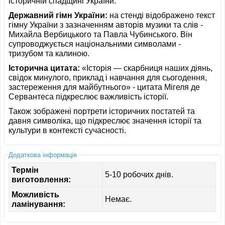
історичній спадщині України.
Державний гімн України:
на стенді відображено текст
гімну України з зазначенням авторів музики та слів -
Михайла Вербицького та Павла Чубинського. Він
супроводжується національними символами -
тризубом та калиною.
Історична цитата:
«Історія — скарбниця наших діянь,
свідок минулого, приклад і навчання для сьогодення,
застереження для майбутнього» - цитата Мігеля де
Сервантеса підкреслює важливість історії.
Також зображені портрети історичних постатей та
давня символіка, що підкреслює значення історії та
культури в контексті сучасності.
Додаткова інформація
Термін
5-10 робочих днів.
виготовлення:
Можливість
Немає.
ламінування: