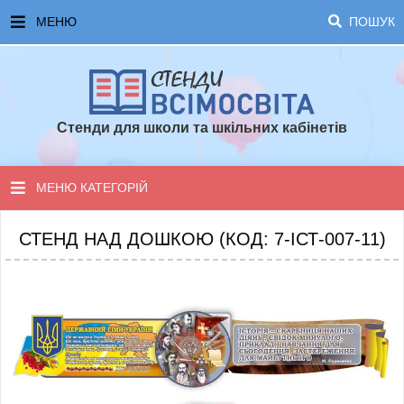
МЕНЮ
ПОШУК
ГОЛОВНА
ЧАСТІ ЗАПИТАННЯ ТА ВІДПОВІДІ
Стенди для школи та шкільних кабінетів
ОПЛАТА ТА ДОСТАВКА
ТОПОВІ ПРОПОЗИЦІЇ
МЕНЮ КАТЕГОРІЙ
ПОРАДИ ДЛЯ ШКОЛИ
СТЕНДИ ДЛЯ НУШ
СТЕНД НАД ДОШКОЮ (КОД: 7-ІСТ-007-11)
СТЕНДИ ДЛЯ ПОЧАТКОВОЇ ШКОЛИ
СТЕНДИ ДЛЯ КАБІНЕТІВ
СТЕНДИ ДЛЯ ШКОЛИ