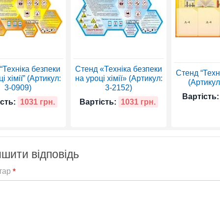
“Техніка безпеки
Стенд «Техніка безпеки
Стенд “Техн
і хімії” (Артикул:
на уроці хімії» (Артикул:
(Артикул
3-0909)
3-2152)
Вартість:
сть:
1031 грн.
Вартість:
1031 грн.
шити відповідь
тар
*