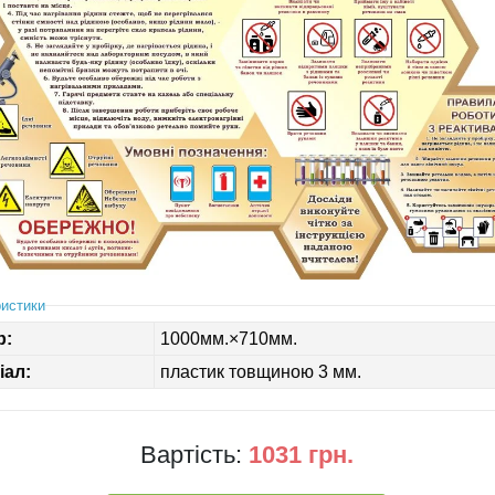
истики
р:
1000мм.×710мм.
іал:
пластик товщиною 3 мм.
Вартість:
1031 грн.