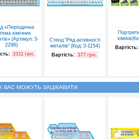
д «Періодична
Портрети
тема хімічних
хіміків(К
тів» (Артикул: 3-
Стенд “Ряд активності
2298)
металів” (Код: 3-1154)
Вартість:
сть:
3311 грн.
Вартість:
377 грн.
Ж ВАС МОЖУТЬ ЗАЦІКАВИТИ