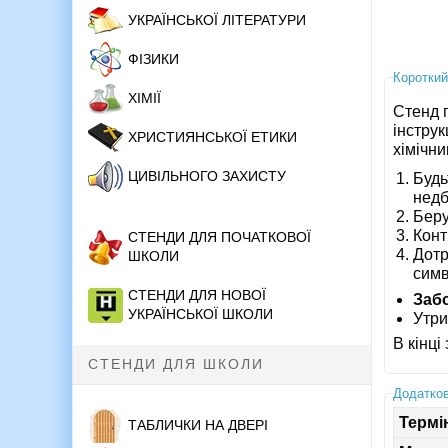
УКРАЇНСЬКОЇ ЛІТЕРАТУРИ
ФІЗИКИ
Короткий
ХІМІЇ
Стенд п
інструк
ХРИСТИЯНСЬКОЇ ЕТИКИ
хімічн
ЦИВІЛЬНОГО ЗАХИСТУ
Будь
недб
Беру
Конт
СТЕНДИ ДЛЯ ПОЧАТКОВОЇ
Дотр
ШКОЛИ
симв
СТЕНДИ ДЛЯ НОВОЇ
Заб
УКРАЇНСЬКОЇ ШКОЛИ
Утри
В кінці
СТЕНДИ ДЛЯ ШКОЛИ
Додатков
Термі
ТАБЛИЧКИ НА ДВЕРІ