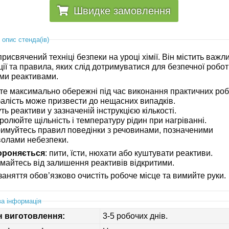
Швидке замовлення
 опис стенда(ів)
рисвячений техніці безпеки на уроці хімії. Він містить важл
ції та правила, яких слід дотримуватися для безпечної робот
ими реактивами.
те максимально обережні під час виконання практичних робі
алість може призвести до нещасних випадків.
ть реактиви у зазначеній інструкцією кількості.
ролюйте щільність і температуру рідин при нагріванні.
имуйтесь правил поведінки з речовинами, позначеними
олами небезпеки.
ороняється
: пити, їсти, нюхати або куштувати реактиви.
майтесь від залишення реактивів відкритими.
 заняття обов’язково очистіть робоче місце та вимийте руки.
а інформація
н виготовлення:
3-5 робочих днів.