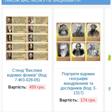
ТАКОЖ ВАС МОЖУТЬ ЗАЦІКАВИТИ
Стенд “Вислови
Портрети відомих
відомих фізиків” (Код:
географів
7-ФІЗ-028-05)
мандрівників та
Вартість:
455 грн.
дослідників (Код: 3-
В
1317)
Вартість:
174 грн.