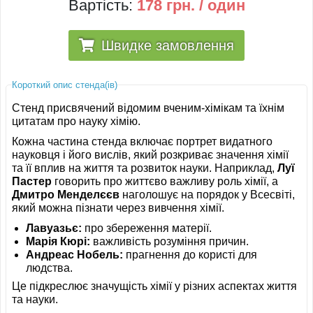
Вартість:
178 грн. / один
Швидке замовлення
Короткий опис стенда(ів)
Стенд присвячений відомим вченим-хімікам та їхнім
цитатам про науку хімію.
Кожна частина стенда включає портрет видатного
науковця і його вислів, який розкриває значення хімії
та її вплив на життя та розвиток науки. Наприклад,
Луї
Пастер
говорить про життєво важливу роль хімії, а
Дмитро Менделєєв
наголошує на порядок у Всесвіті,
який можна пізнати через вивчення хімії.
Лавуазьє:
про збереження матерії.
Марія Кюрі:
важливість розуміння причин.
Андреас Нобель:
прагнення до користі для
людства.
Це підкреслює значущість хімії у різних аспектах життя
та науки.