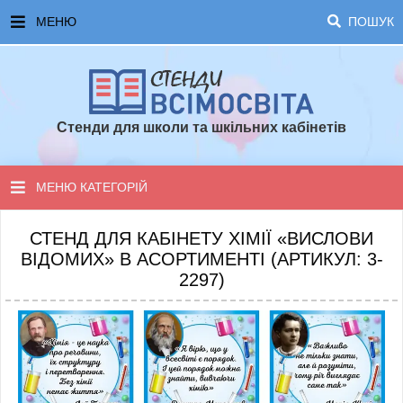
МЕНЮ
ПОШУК
ГОЛОВНА
ЧАСТІ ЗАПИТАННЯ ТА ВІДПОВІДІ
Стенди для школи та шкільних кабінетів
ОПЛАТА ТА ДОСТАВКА
ТОПОВІ ПРОПОЗИЦІЇ
МЕНЮ КАТЕГОРІЙ
ПОРАДИ ДЛЯ ШКОЛИ
СТЕНДИ ДЛЯ НУШ
СТЕНД ДЛЯ КАБІНЕТУ ХІМІЇ «ВИСЛОВИ
ВІДОМИХ» В АСОРТИМЕНТІ (АРТИКУЛ: 3-
СТЕНДИ ДЛЯ ПОЧАТКОВОЇ ШКОЛИ
2297)
СТЕНДИ ДЛЯ КАБІНЕТІВ
СТЕНДИ ДЛЯ ШКОЛИ