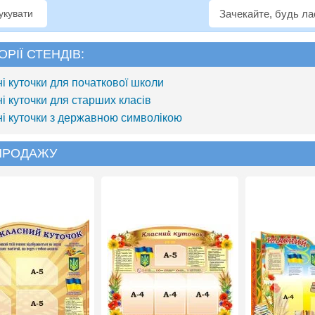
рукувати
Зачекайте, будь л
ОРІЇ СТЕНДІВ:
ні куточки для початкової школи
ні куточки для старших класів
ні куточки з державною символікою
 ПРОДАЖУ