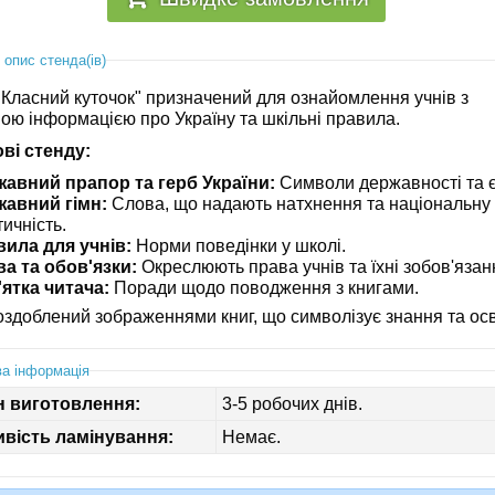
 опис стенда(ів)
"Класний куточок" призначений для ознайомлення учнів з
ою інформацією про Україну та шкільні правила.
ві стенду:
авний прапор та герб України:
Символи державності та є
жавний гімн:
Слова, що надають натхнення та національну
тичність.
ила для учнів:
Норми поведінки у школі.
а та обов'язки:
Окреслюють права учнів та їхні зобов'язан
ятка читача:
Поради щодо поводження з книгами.
оздоблений зображеннями книг, що символізує знання та осв
а інформація
н виготовлення:
3-5 робочих днів.
вість ламінування:
Немає.