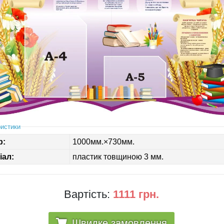
истики
р:
1000мм.×730мм.
іал:
пластик товщиною 3 мм.
Вартість:
1111 грн.
Швидке замовлення