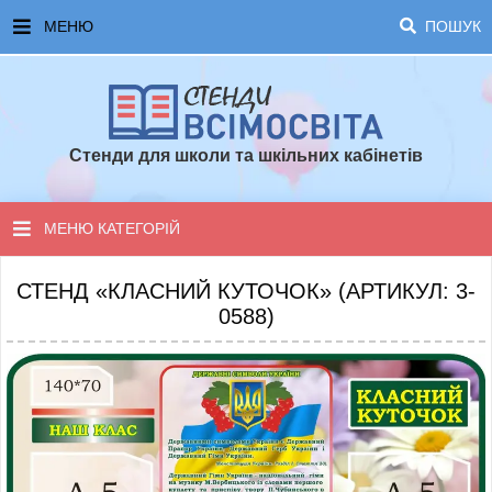
МЕНЮ
ПОШУК
ГОЛОВНА
ЧАСТІ ЗАПИТАННЯ ТА ВІДПОВІДІ
Стенди для школи та шкільних кабінетів
ОПЛАТА ТА ДОСТАВКА
ТОПОВІ ПРОПОЗИЦІЇ
МЕНЮ КАТЕГОРІЙ
ПОРАДИ ДЛЯ ШКОЛИ
СТЕНДИ ДЛЯ НУШ
СТЕНД «КЛАСНИЙ КУТОЧОК» (АРТИКУЛ: 3-
0588)
СТЕНДИ ДЛЯ ПОЧАТКОВОЇ ШКОЛИ
СТЕНДИ ДЛЯ КАБІНЕТІВ
СТЕНДИ ДЛЯ ШКОЛИ