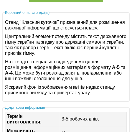
Короткий опис стенда(ів)
Стенд "Класний куточок" призначений для розміщення
важливої інформації, що стосується класу.
Центральний елемент стенду містить текст державного
гімну України та згадку про державні символи України,
такі як прапор і герб. Текст включає перший куплет і
приспів гімну.
На стенді є спеціально відведені місця для
розміщення інформаційних матеріалів формату
A-5
та
A-4
. Це може бути розклад занять, повідомлення або
інші важливі оголошення для учнів.
Яскравий фон із зображенням квітів надає стенду
приємного вигляду та привертає увагу.
Додаткова інформація
Термін
3-5 робочих днів.
виготовлення:
Можливість