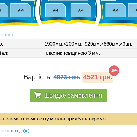
истики
р:
1900мм.×200мм., 920мм.×860мм.×3шт.
іал:
пластик товщиною 3 мм.
-10%
Вартість:
4521 грн.
4973 грн.
Швидке замовлення
ен елемент комплекту можна придбати окремо.
 опис стенда(ів)