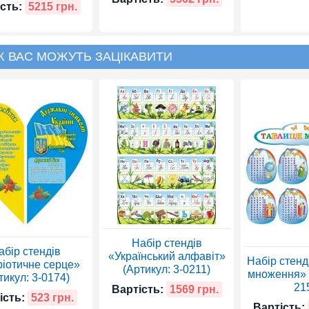
сть:
5215 грн.
Ж ВАС МОЖУТЬ ЗАЦІКАВИТИ
Набір стендів
абір стендів
«Український алфавіт»
Набір стенд
іотичне серце»
(Артикул: 3-0211)
множення» (
тикул: 3-0174)
21
Вартість:
1569 грн.
ість:
523 грн.
Вартість: