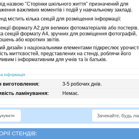
під назвою "Сторінки шкільного життя" призначений для
аження важливих моментів і подій у навчальному закладі.
нд містить кілька секцій для розміщення інформації:
секції формату А2 для великих фотоматеріалів або постерів.
ка секцій формату А4, зручних для розміщення фотографій,
ошень або коротких звітів.
ий дизайн з національними елементами підкреслює урочисті
сть миттєвостей, представлених на стенді, роблячи його
ивим і інформативним для учнів та їх батьків.
а інформація
н виготовлення:
3-5 робочих днів.
вість ламінування:
Немає.
рукувати
Зачекайте, будь л
ОРІЇ СТЕНДІВ: