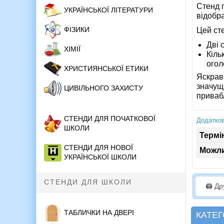
Стенд 
УКРАЇНСЬКОЇ ЛІТЕРАТУРИ
відобр
ФІЗИКИ
Цей сте
Дві 
ХІМІЇ
Кіль
огол
ХРИСТИЯНСЬКОЇ ЕТИКИ
Яскрав
значущі
ЦИВІЛЬНОГО ЗАХИСТУ
привабл
СТЕНДИ ДЛЯ ПОЧАТКОВОЇ
Додатков
ШКОЛИ
Термі
СТЕНДИ ДЛЯ НОВОЇ
Можли
УКРАЇНСЬКОЇ ШКОЛИ
СТЕНДИ ДЛЯ ШКОЛИ
🖨️ Д
ТАБЛИЧКИ НА ДВЕРІ
КАТЕГ