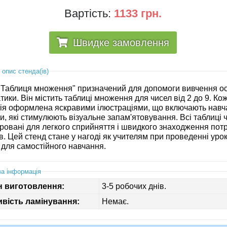
Вартість:
1133 грн.
Швидке замовлення
 опис стенда(ів)
"Таблиця множення" призначений для допомоги вивчення о
ики. Він містить таблиці множення для чисел від 2 до 9. Ко
ція оформлена яскравими ілюстраціями, що включають навч
, які стимулюють візуальне запам'ятовування. Всі таблиці ч
уровані для легкого сприйняття і швидкого знаходження пот
в. Цей стенд стане у нагоді як учителям при проведенні урок
 для самостійного навчання.
а інформація
н виготовлення:
3-5 робочих днів.
вість ламінування:
Немає.