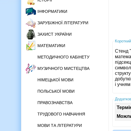
ІСТОРІЇ
ІНФОРМАТИКИ
ЗАРУБІЖНОЇ ЛІТЕРАТУРИ
ЗАХИСТ УКРАЇНИ
Короткий
МАТЕМАТИКИ
Стенд 
математ
МЕТОДИЧНОГО КАБІНЕТУ
підсек
символи
МУЗИЧНОГО МИСТЕЦТВА
структ
добуткі
НІМЕЦЬКОЇ МОВИ
і учням
ПОЛЬСЬКОЇ МОВИ
Додатков
ПРАВОЗНАВСТВА
Термі
ТРУДОВОГО НАВЧАННЯ
Можли
МОВИ ТА ЛІТЕРАТУРИ