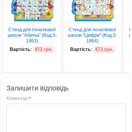
Стенд для початкової
Стенд для початкової
С
школи “Абетка” (Код:3-
школи “Цифри” (Код:3-
ш
1863)
1864)
Вартість:
473 грн.
Вартість:
473 грн.
Залишити відповідь
Коментар
*