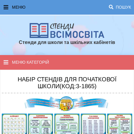
МЕНЮ
ПОШУК
ГОЛОВНА
ЧАСТІ ЗАПИТАННЯ ТА ВІДПОВІДІ
Стенди для школи та шкільних кабінетів
ОПЛАТА ТА ДОСТАВКА
ТОПОВІ ПРОПОЗИЦІЇ
МЕНЮ КАТЕГОРІЙ
ПОРАДИ ДЛЯ ШКОЛИ
СТЕНДИ ДЛЯ НУШ
НАБІР СТЕНДІВ ДЛЯ ПОЧАТКОВОЇ
ШКОЛИ(КОД:3-1865)
СТЕНДИ ДЛЯ ПОЧАТКОВОЇ ШКОЛИ
СТЕНДИ ДЛЯ КАБІНЕТІВ
СТЕНДИ ДЛЯ ШКОЛИ