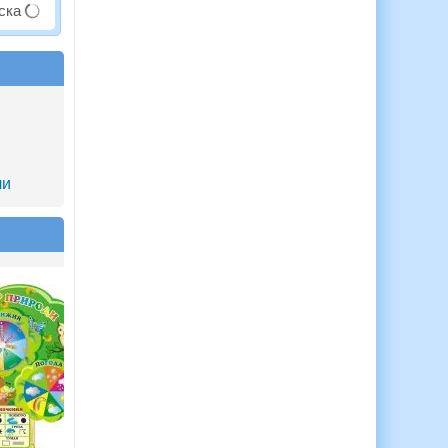
аска
ли