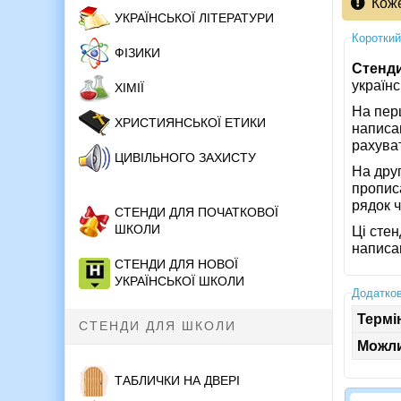
Кож
УКРАЇНСЬКОЇ ЛІТЕРАТУРИ
Короткий
ФІЗИКИ
Стенд
українс
ХІМІЇ
На перш
ХРИСТИЯНСЬКОЇ ЕТИКИ
написа
рахуват
ЦИВІЛЬНОГО ЗАХИСТУ
На дру
прописа
рядок ч
СТЕНДИ ДЛЯ ПОЧАТКОВОЇ
ШКОЛИ
Ці стен
написан
СТЕНДИ ДЛЯ НОВОЇ
УКРАЇНСЬКОЇ ШКОЛИ
Додатков
Термі
СТЕНДИ ДЛЯ ШКОЛИ
Можли
ТАБЛИЧКИ НА ДВЕРІ