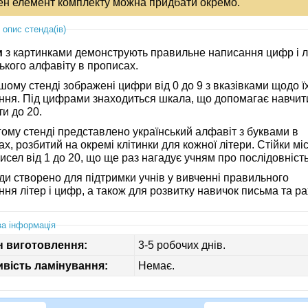
ен елемент комплекту можна придбати окремо.
 опис стенда(ів)
и
з картинками демонструють правильне написання цифр і л
ького алфавіту в прописах.
ому стенді зображені цифри від 0 до 9 з вказівками щодо ї
ння. Під цифрами знаходиться шкала, що допомагає навчит
и до 20.
гому стенді представлено український алфавіт з буквами в
х, розбитий на окремі клітинки для кожної літери. Стійки мі
исел від 1 до 20, що ще раз нагадує учням про послідовніст
ди створено для підтримки учнів у вивченні правильного
ня літер і цифр, а також для розвитку навичок письма та ра
а інформація
н виготовлення:
3-5 робочих днів.
вість ламінування:
Немає.