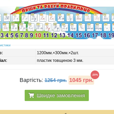
истики
р:
1200мм.×300мм.×2шт.
іал:
пластик товщиною 3 мм.
-20%
Вартість:
1045 грн.
1254 грн.
Швидке замовлення