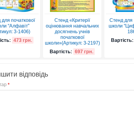
 для початкової
Стенд «Критерії
Стенд для 
ли “Алфавіт”
оцінювання навчальних
школи “Циф
тикул: 3-1406)
досягнень учнів
18
початкової
ість:
473 грн.
Вартість:
школи»(Артикул: 3-2197)
Вартість:
697 грн.
шити відповідь
тар
*