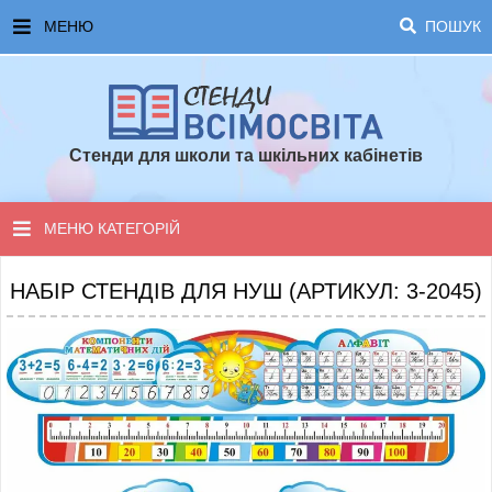
МЕНЮ
ПОШУК
ГОЛОВНА
ЧАСТІ ЗАПИТАННЯ ТА ВІДПОВІДІ
Стенди для школи та шкільних кабінетів
ОПЛАТА ТА ДОСТАВКА
ТОПОВІ ПРОПОЗИЦІЇ
МЕНЮ КАТЕГОРІЙ
ПОРАДИ ДЛЯ ШКОЛИ
СТЕНДИ ДЛЯ НУШ
НАБІР СТЕНДІВ ДЛЯ НУШ (АРТИКУЛ: 3-2045)
СТЕНДИ ДЛЯ ПОЧАТКОВОЇ ШКОЛИ
СТЕНДИ ДЛЯ КАБІНЕТІВ
СТЕНДИ ДЛЯ ШКОЛИ