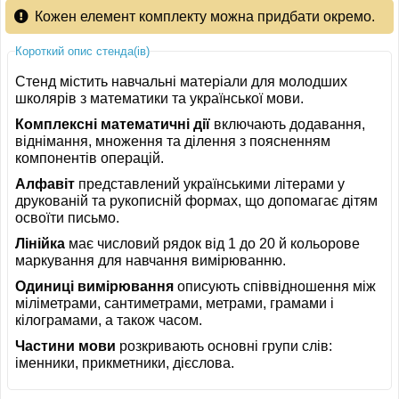
Кожен елемент комплекту можна придбати окремо.
Короткий опис стенда(ів)
Стенд містить навчальні матеріали для молодших
школярів з математики та української мови.
Комплексні математичні дії
включають додавання,
віднімання, множення та ділення з поясненням
компонентів операцій.
Алфавіт
представлений українськими літерами у
друкованій та рукописній формах, що допомагає дітям
освоїти письмо.
Лінійка
має числовий рядок від 1 до 20 й кольорове
маркування для навчання вимірюванню.
Одиниці вимірювання
описують співвідношення між
міліметрами, сантиметрами, метрами, грамами і
кілограмами, а також часом.
Частини мови
розкривають основні групи слів:
іменники, прикметники, дієслова.