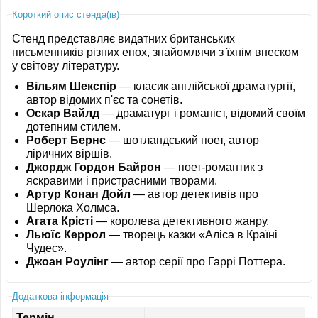
Короткий опис стенда(ів)
Стенд представляє видатних британських
письменників різних епох, знайомлячи з їхнім внеском
у світову літературу.
Вільям Шекспір
— класик англійської драматургії,
автор відомих п'єс та сонетів.
Оскар Вайлд
— драматург і романіст, відомий своїм
дотепним стилем.
Роберт Бернс
— шотландський поет, автор
ліричних віршів.
Джордж Гордон Байрон
— поет-романтик з
яскравими і пристрасними творами.
Артур Конан Дойл
— автор детективів про
Шерлока Холмса.
Агата Крісті
— королева детективного жанру.
Льюїс Керрол
— творець казки «Аліса в Країні
Чудес».
Джоан Роулінг
— автор серії про Гаррі Поттера.
Додаткова інформація
Термін