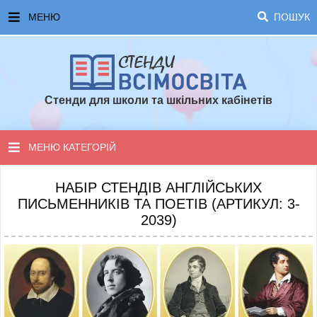
МЕНЮ
ПОШУК
ГОЛОВНА
ЧАСТІ ЗАПИТАННЯ ТА ВІДПОВІДІ
Стенди для школи та шкільних кабінетів
ОПЛАТА ТА ДОСТАВКА
ТОПОВІ ПРОПОЗИЦІЇ
МЕНЮ КАТЕГОРІЙ
ПОРАДИ ДЛЯ ШКОЛИ
СТЕНДИ ДЛЯ НУШ
НАБІР СТЕНДІВ АНГЛІЙСЬКИХ
ПИСЬМЕННИКІВ ТА ПОЕТІВ (АРТИКУЛ: 3-
СТЕНДИ ДЛЯ ПОЧАТКОВОЇ ШКОЛИ
2039)
СТЕНДИ ДЛЯ КАБІНЕТІВ
СТЕНДИ ДЛЯ ШКОЛИ