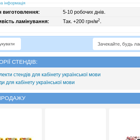
а інформація
н виготовлення:
5-10 робочих днів.
2
вість ламінування:
Так. +200 грн/м
.
рукувати
Зачекайте, будь л
ОРІЇ СТЕНДІВ:
лекти стендів для кабінету української мови
ди для кабінету української мови
 ПРОДАЖУ