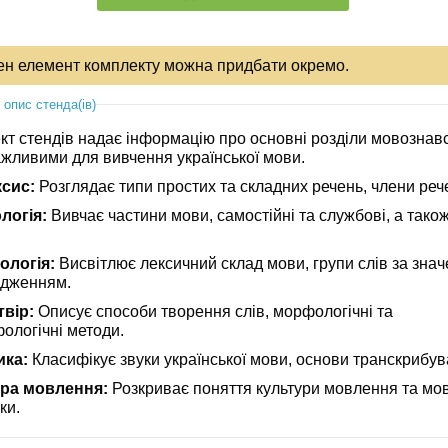
ен елемент комплекту можна придбати окремо.
 опис стенда(ів)
кт стендів надає інформацію про основні розділи мовознав
ажливими для вивчення української мови.
сис:
Розглядає типи простих та складних речень, члени реч
логія:
Вивчає частини мови, самостійні та службові, а тако
ологія:
Висвітлює лексичний склад мови, групи слів за зна
одженням.
вір:
Описує способи творення слів, морфологічні та
ологічні методи.
ика:
Класифікує звуки української мови, основи транскрибув
ра мовлення:
Розкриває поняття культури мовлення та мов
ки.