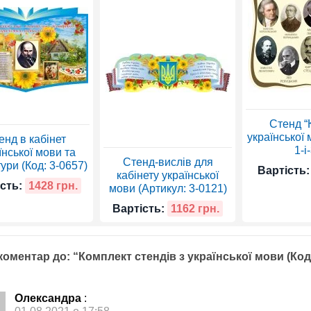
Стенд “
української 
енд в кабінет
1-і
їнської мови та
Стенд-вислів для
ури (Код: 3-0657)
Вартість:
кабінету української
сть:
1428 грн.
мови (Артикул: 3-0121)
Вартість:
1162 грн.
оментар до: “Комплект стендів з української мови (Код:
Олександра
: