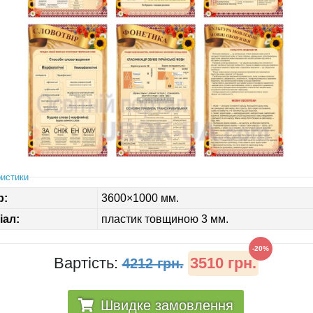
истики
р:
3600×1000 мм.
іал:
пластик товщиною 3 мм.
-20%
Вартість:
3510 грн.
4212 грн.
Швидке замовлення