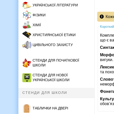
УКРАЇНСЬКОЇ ЛІТЕРАТУРИ
ФІЗИКИ
Кож
ХІМІЇ
Короткий
ХРИСТИЯНСЬКОЇ ЕТИКИ
Компле
що є в
ЦИВІЛЬНОГО ЗАХИСТУ
Синтак
Морфо
вигуки.
СТЕНДИ ДЛЯ ПОЧАТКОВОЇ
ШКОЛИ
Лексик
та пох
СТЕНДИ ДЛЯ НОВОЇ
Словот
УКРАЇНСЬКОЇ ШКОЛИ
неморф
Фонет
СТЕНДИ ДЛЯ ШКОЛИ
Культу
обов'яз
ТАБЛИЧКИ НА ДВЕРІ