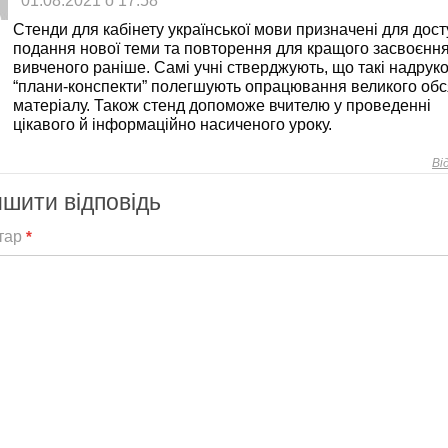
01.08.2021 о 17:58
Стенди для кабінету української мови призначені для дос
подання нової теми та повторення для кращого засвоєнн
вивченого раніше. Самі учні стверджують, що такі надрук
“плани-конспекти” полегшують опрацювання великого обс
матеріалу. Також стенд допоможе вчителю у проведенні
цікавого й інформаційно насиченого уроку.
Ві
шити відповідь
тар
*