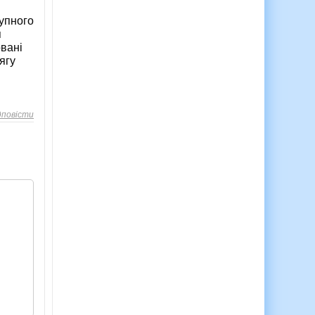
тупного
я
овані
ягу
дповісти