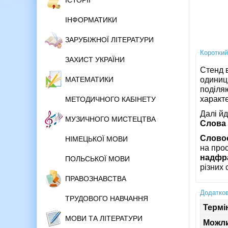
ІСТОРІЇ
ІНФОРМАТИКИ
ЗАРУБІЖНОЇ ЛІТЕРАТУРИ
Короткий
ЗАХИСТ УКРАЇНИ
Стенд 
одиниці
МАТЕМАТИКИ
поділя
характе
МЕТОДИЧНОГО КАБІНЕТУ
Далі й
МУЗИЧНОГО МИСТЕЦТВА
Слова
Слово
НІМЕЦЬКОЇ МОВИ
на прос
надфра
ПОЛЬСЬКОЇ МОВИ
різних 
ПРАВОЗНАВСТВА
Додатков
ТРУДОВОГО НАВЧАННЯ
Термі
МОВИ ТА ЛІТЕРАТУРИ
Можли