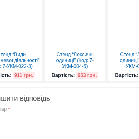
тенд “Види
Стенд “Лексичні
Стенд “
невої діяльності”
одиниці” (Код: 7-
одиниці”
: 7-УКМ-022-3)
УКМ-004-5)
УКМ-0
ість:
911 грн.
Вартість:
653 грн.
Вартість:
шити відповідь
тар
*