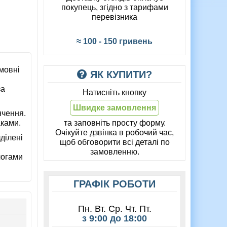
покупець, згідно з тарифами
перевізника
≈ 100 - 150 гривень
 мовні
ЯК КУПИТИ?
за
Натисніть кнопку
Швидке замовлення
нчення.
аками.
та заповніть просту форму.
Очікуйте дзвінка в робочий час,
ділені
щоб обговорити всі деталі по
замовленню.
логами
ГРАФІК РОБОТИ
Пн. Вт. Ср. Чт. Пт.
з 9:00 до 18:00