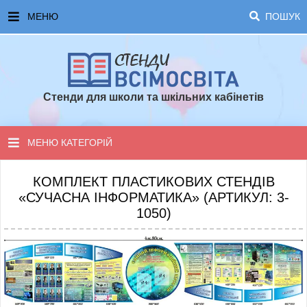
МЕНЮ
ПОШУК
ГОЛОВНА
ЧАСТІ ЗАПИТАННЯ ТА ВІДПОВІДІ
Стенди для школи та шкільних кабінетів
ОПЛАТА ТА ДОСТАВКА
ТОПОВІ ПРОПОЗИЦІЇ
МЕНЮ КАТЕГОРІЙ
ПОРАДИ ДЛЯ ШКОЛИ
СТЕНДИ ДЛЯ НУШ
КОМПЛЕКТ ПЛАСТИКОВИХ СТЕНДІВ
«СУЧАСНА ІНФОРМАТИКА» (АРТИКУЛ: 3-
СТЕНДИ ДЛЯ ПОЧАТКОВОЇ ШКОЛИ
1050)
СТЕНДИ ДЛЯ КАБІНЕТІВ
СТЕНДИ ДЛЯ ШКОЛИ