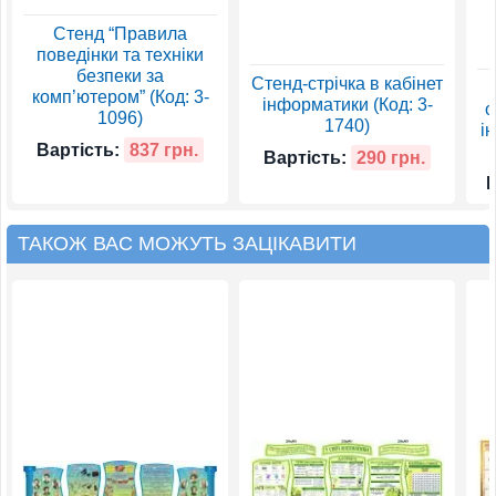
Стенд “Правила
поведінки та техніки
безпеки за
Стенд-стрічка в кабінет
комп’ютером” (Код: 3-
інформатики (Код: 3-
о
1096)
1740)
і
Вартість:
837 грн.
Вартість:
290 грн.
В
ТАКОЖ ВАС МОЖУТЬ ЗАЦІКАВИТИ