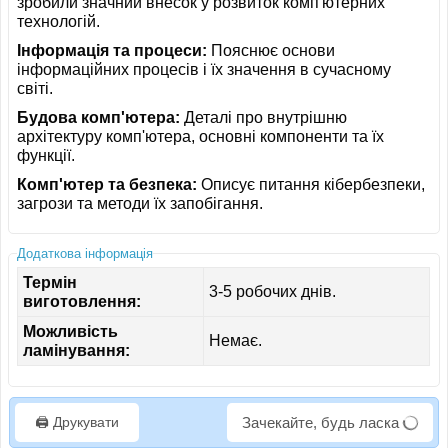
зробили значний внесок у розвиток комп'ютерних
технологій.
Інформація та процеси:
Пояснює основи
інформаційних процесів і їх значення в сучасному
світі.
Будова комп'ютера:
Деталі про внутрішню
архітектуру комп'ютера, основні компоненти та їх
функції.
Комп'ютер та безпека:
Описує питання кібербезпеки,
загрози та методи їх запобігання.
Додаткова інформація
Термін
3-5 робочих днів.
виготовлення:
Можливість
Немає.
ламінування:
🖨️ Друкувати
Зачекайте, будь ласка