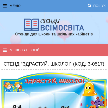
МЕНЮ
ПОШУК
ГОЛОВНА
ЧАСТІ ЗАПИТАННЯ ТА ВІДПОВІДІ
Стенди для школи та шкільних кабінетів
ОПЛАТА ТА ДОСТАВКА
ТОПОВІ ПРОПОЗИЦІЇ
МЕНЮ КАТЕГОРІЙ
ПОРАДИ ДЛЯ ШКОЛИ
СТЕНДИ ДЛЯ НУШ
СТЕНД “ЗДРАСТУЙ, ШКОЛО!” (КОД: 3-0517)
СТЕНДИ ДЛЯ ПОЧАТКОВОЇ ШКОЛИ
СТЕНДИ ДЛЯ КАБІНЕТІВ
СТЕНДИ ДЛЯ ШКОЛИ