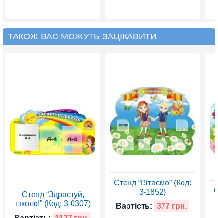
ТАКОЖ ВАС МОЖУТЬ ЗАЦІКАВИТИ
Стенд “Вітаємо” (Код:
С
3-1852)
Стенд “Здрастуй,
школо!” (Код: 3-0307)
Вартість:
377 грн.
Вартість:
1127 грн.