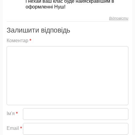
і нехай ваш клас буде найяскравішим в
оформленні Нуш!
Відповісти
Залишити відповідь
Коментар
*
Ім'я
*
Email
*