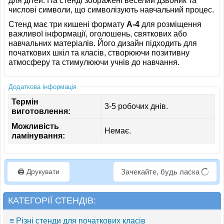
для дітей. На стенді зображені веселий дзвоник та
числові символи, що символізують навчальний процес.
Стенд має три кишені формату
A-4
для розміщення
важливої інформації, оголошень, святкових або
навчальних матеріалів. Його дизайн підходить для
початкових шкіл та класів, створюючи позитивну
атмосферу та стимулюючи учнів до навчання.
Додаткова інформація
Термін
3-5 робочих днів.
виготовлення:
Можливість
Немає.
ламінування:
🖨️ Друкувати
Зачекайте, будь ласка
КАТЕГОРІЇ СТЕНДІВ:
≡ Різні стенди для початкових класів