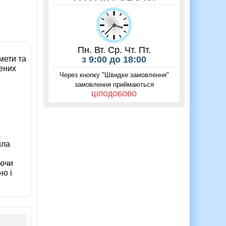
Пн. Вт. Ср. Чт. Пт.
мети та
з 9:00 до 18:00
рених
Через кнопку "Швидке замовлення"
замовлення приймаються
ЦІЛОДОБОВО
х
ила
аючи
но і