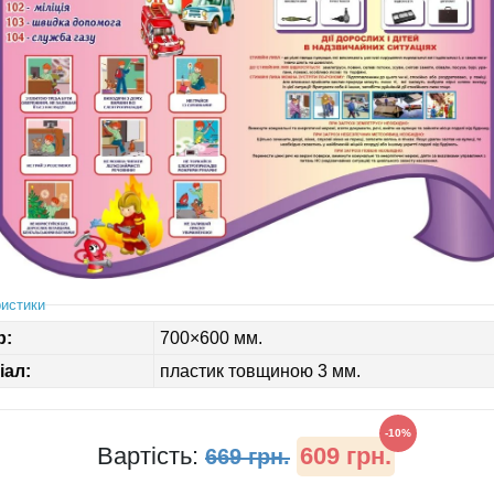
истики
р:
700×600 мм.
іал:
пластик товщиною 3 мм.
-10%
Вартість:
609 грн.
669 грн.