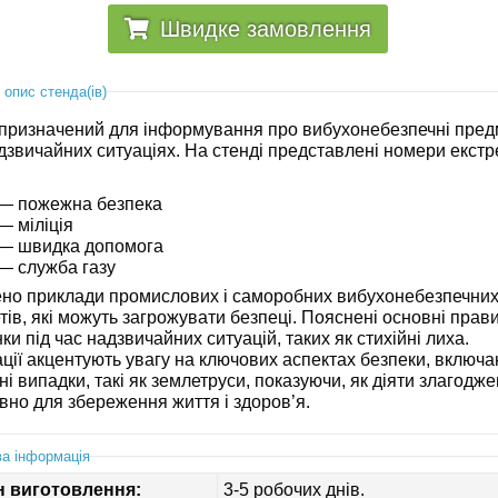
Швидке замовлення
 опис стенда(ів)
призначений для інформування про вибухонебезпечні пред
адзвичайних ситуаціях. На стенді представлені номери екст
— пожежна безпека
— міліція
— швидка допомога
— служба газу
но приклади промислових і саморобних вибухонебезпечни
ів, які можуть загрожувати безпеці. Пояснені основні прав
ки під час надзвичайних ситуацій, таких як стихійні лиха.
ації акцентують увагу на ключових аспектах безпеки, включ
ні випадки, такі як землетруси, показуючи, як діяти злагодже
вно для збереження життя і здоров’я.
а інформація
н виготовлення:
3-5 робочих днів.