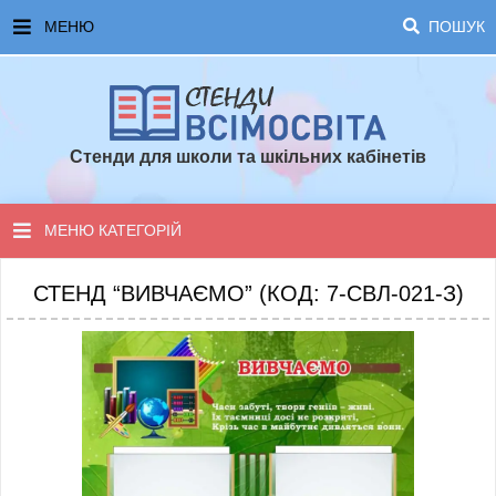
МЕНЮ
ПОШУК
ГОЛОВНА
ЧАСТІ ЗАПИТАННЯ ТА ВІДПОВІДІ
Стенди для школи та шкільних кабінетів
ОПЛАТА ТА ДОСТАВКА
ТОПОВІ ПРОПОЗИЦІЇ
МЕНЮ КАТЕГОРІЙ
ПОРАДИ ДЛЯ ШКОЛИ
СТЕНДИ ДЛЯ НУШ
СТЕНД “ВИВЧАЄМО” (КОД: 7-СВЛ-021-З)
СТЕНДИ ДЛЯ ПОЧАТКОВОЇ ШКОЛИ
СТЕНДИ ДЛЯ КАБІНЕТІВ
СТЕНДИ ДЛЯ ШКОЛИ