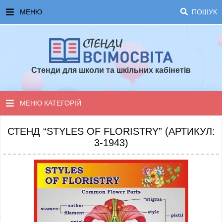
МЕНЮ
ПОШУК
ГОЛОВНА
ЧАСТІ ЗАПИТАННЯ ТА ВІДПОВІДІ
Стенди для школи та шкільних кабінетів
ОПЛАТА ТА ДОСТАВКА
ТОПОВІ ПРОПОЗИЦІЇ
МЕНЮ КАТЕГОРІЙ
ПОРАДИ ДЛЯ ШКОЛИ
СТЕНДИ ДЛЯ НУШ
СТЕНД “STYLES OF FLORISTRY” (АРТИКУЛ:
3-1943)
СТЕНДИ ДЛЯ ПОЧАТКОВОЇ ШКОЛИ
СТЕНДИ ДЛЯ КАБІНЕТІВ
СТЕНДИ ДЛЯ ШКОЛИ