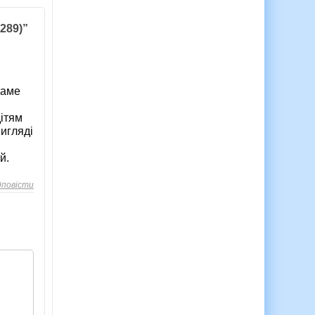
289)”
саме
дітям
вигляді
й.
дповісти