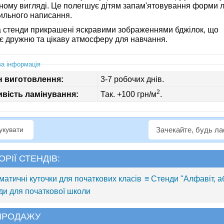
ному вигляді. Це полегшує дітям запам'ятовування форми л
вильного написання.
 стенди прикрашені яскравими зображеннями бджілок, що
є дружню та цікаву атмосферу для навчання.
а інформація
н виготовлення:
3-7 робочих днів.
2
вість ламінування:
Так. +100 грн/м
.
рукувати
Зачекайте, будь л
ОРІЇ СТЕНДІВ:
матичні куточки для початкових класів
≡ Стенди "Алфавіт, а
ди для початкової школи
 ПРОДАЖУ