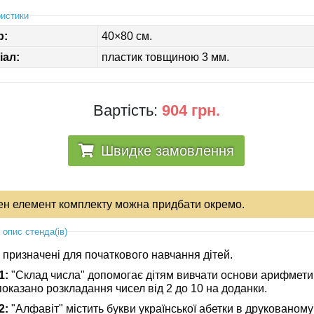
истики
р:
40×80 см.
іал:
пластик товщиною 3 мм.
Вартість:
904 грн.
Швидке замовлення
ен елемент комплекту можна придбати окремо.
 опис стенда(ів)
 призначені для початкового навчання дітей.
1:
"Склад числа" допомогає дітям вивчати основи арифмети
оказано розкладання чисел від 2 до 10 на доданки.
2:
"Алфавіт" містить букви української абетки в друкованому