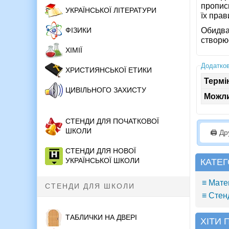
пропис
УКРАЇНСЬКОЇ ЛІТЕРАТУРИ
їх пра
ФІЗИКИ
Обидва
створю
ХІМІЇ
Додатков
ХРИСТИЯНСЬКОЇ ЕТИКИ
Термі
ЦИВІЛЬНОГО ЗАХИСТУ
Можли
СТЕНДИ ДЛЯ ПОЧАТКОВОЇ
ШКОЛИ
🖨️ Д
СТЕНДИ ДЛЯ НОВОЇ
УКРАЇНСЬКОЇ ШКОЛИ
КАТЕГ
≡ Мате
СТЕНДИ ДЛЯ ШКОЛИ
≡ Стен
ТАБЛИЧКИ НА ДВЕРІ
ХІТИ