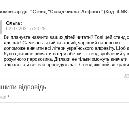
коментар до: “Стенд “Склад числа. Алфавіт” (Код: 4-NK-
Ольга
:
02.07.2021 о 20:28
Ви плануєте навчити ваших дітей читати? Тоді цей стенд 
для вас! Саме ось такий казковий, чарівний паровозик
допоможе вивчити всі літери українського алфавіту. Щоб 
було цікавіше вивчати літери абетки – стенд зроблений у 
розумного паровозика. Дітлахи не тільки зможуть вивчати
алфавіт, а й весело проведуть час. Стенд якісний, яскрави
Ві
шити відповідь
тар
*