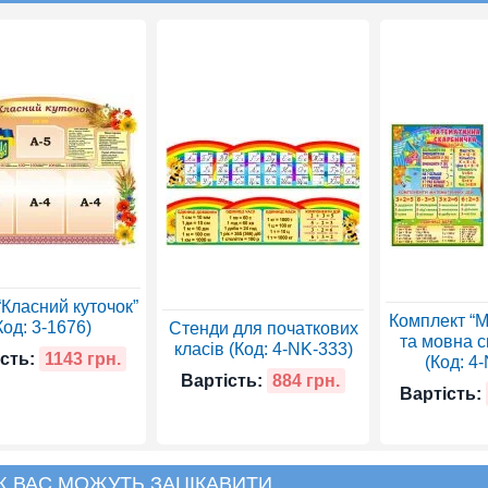
“Класний куточок”
Комплект “
Код: 3-1676)
Стенди для початкових
та мовна с
класів (Код: 4-NK-333)
сть:
1143 грн.
(Код: 4
Вартість:
884 грн.
Вартість:
Ж ВАС МОЖУТЬ ЗАЦІКАВИТИ