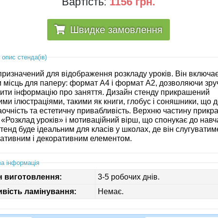
Вартість:
1156 грн.
Швидке замовлення
 опис стенда(ів)
призначений для відображення розкладу уроків. Він включа
и місць для паперу: формат A4 і формат A2, дозволяючи зру
тити інформацію про заняття. Дизайн стенду прикрашений
ми ілюстраціями, такими як книги, глобус і соняшники, що 
аочність та естетичну привабливість. Верхню частину прикр
«Розклад уроків» і мотиваційний вірш, що спонукає до навч
тенд буде ідеальним для класів у школах, де він слугуватим
ативним і декоративним елементом.
а інформація
н виготовлення:
3-5 робочих днів.
вість ламінування:
Немає.