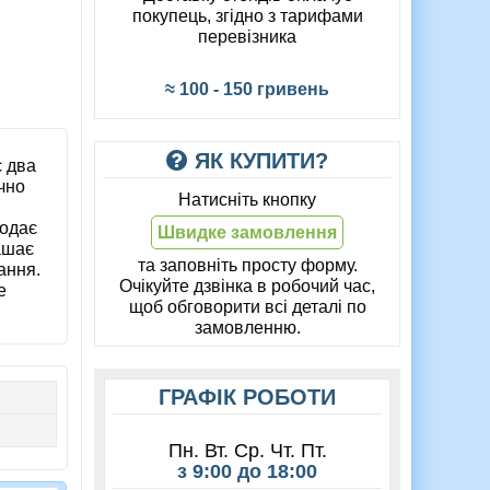
покупець, згідно з тарифами
перевізника
≈ 100 - 150 гривень
ЯК КУПИТИ?
є два
чно
Натисніть кнопку
додає
Швидке замовлення
ашає
та заповніть просту форму.
ання.
Очікуйте дзвінка в робочий час,
е
щоб обговорити всі деталі по
замовленню.
ГРАФІК РОБОТИ
Пн. Вт. Ср. Чт. Пт.
з 9:00 до 18:00