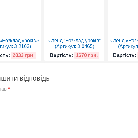
«Розклад уроків»
Стенд “Розклад уроків”
Стенд «Розк
тикул: 3-2103)
(Артикул: 3-0465)
(Артикул
сть:
2033 грн.
Вартість:
1670 грн.
Вартість:
шити відповідь
тар
*