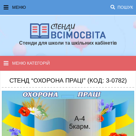
МЕНЮ
ПОШУК
ГОЛОВНА
ЧАСТІ ЗАПИТАННЯ ТА ВІДПОВІДІ
Стенди для школи та шкільних кабінетів
ОПЛАТА ТА ДОСТАВКА
ТОПОВІ ПРОПОЗИЦІЇ
МЕНЮ КАТЕГОРІЙ
ПОРАДИ ДЛЯ ШКОЛИ
СТЕНДИ ДЛЯ НУШ
СТЕНД “ОХОРОНА ПРАЦІ” (КОД: 3-0782)
СТЕНДИ ДЛЯ ПОЧАТКОВОЇ ШКОЛИ
СТЕНДИ ДЛЯ КАБІНЕТІВ
СТЕНДИ ДЛЯ ШКОЛИ