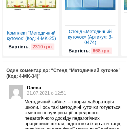
Стенд «Методичний
Комплект “Методичний
куточок» (Артикул: 3-
В
куточок” (Код: 4-MK-25)
0474)
Вартість:
2310 грн.
Вартість:
668 грн.
Один коментар до: “Стенд “Методичний куточок”
(Код: 4-MK-34)”
Олена
:
21.07.2021 о 12:51
Методичний кабінет – творча лабораторія
школи. І ось такі методичні куточки готуються
з метою популяризації передового
педагогічного досвіду педагогічних
працівників школи, підготовки їх до атестації,