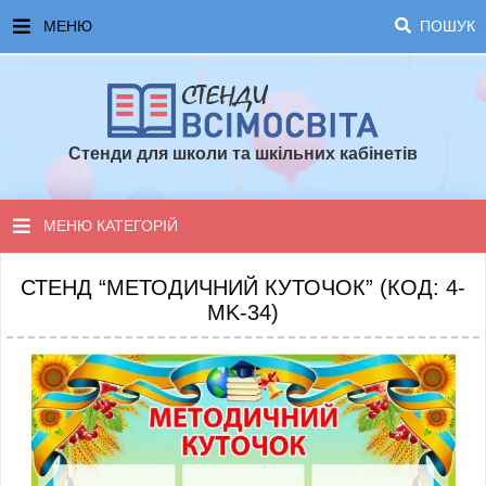
МЕНЮ
ПОШУК
ГОЛОВНА
ЧАСТІ ЗАПИТАННЯ ТА ВІДПОВІДІ
Стенди для школи та шкільних кабінетів
ОПЛАТА ТА ДОСТАВКА
ТОПОВІ ПРОПОЗИЦІЇ
МЕНЮ КАТЕГОРІЙ
ПОРАДИ ДЛЯ ШКОЛИ
СТЕНДИ ДЛЯ НУШ
СТЕНД “МЕТОДИЧНИЙ КУТОЧОК” (КОД: 4-
MK-34)
СТЕНДИ ДЛЯ ПОЧАТКОВОЇ ШКОЛИ
СТЕНДИ ДЛЯ КАБІНЕТІВ
СТЕНДИ ДЛЯ ШКОЛИ