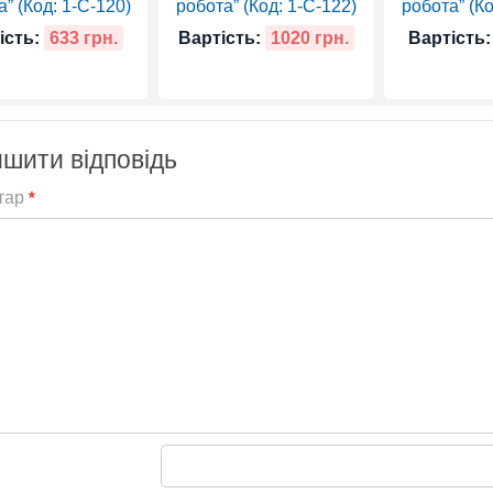
” (Код: 1-С-120)
робота” (Код: 1-С-122)
робота” (Ко
ість:
633 грн.
Вартість:
1020 грн.
Вартість:
шити відповідь
тар
*