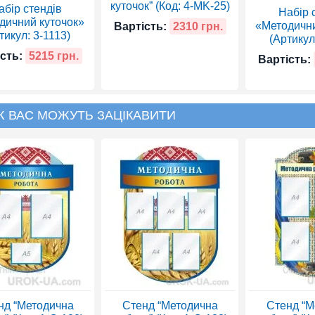
куточок” (Код: 4-MK-25)
абір стендів
Набір 
дичний куточок»
«Методични
Вартість:
2310 грн.
тикул: 3-1113)
(Артикул
сть:
5215 грн.
Вартість:
Ж ВАС МОЖУТЬ ЗАЦІКАВИТИ
нд “Методична
Стенд “Методична
Стенд “М