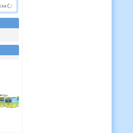
аска
Набір стендів для
Набір стенд