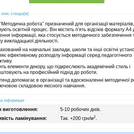
 опис стенда(ів)
"Методична робота" призначений для організації матеріалів
ують освітній процес. Він містить п'ять відсіків формату А4
ення інформації, яка стосується методичного забезпечення 
у викладацької діяльності.
ахований на навчальні заклади, школи та інші освітні устан
яє ефективному розподілу інформації серед педагогічного
ктиву.
ить елементи декору, що підкреслюють академічний стиль і
штовують на професійний підхід до роботи.
тенд допомагає в організації та вдосконаленні методичної р
лючовою складовою якісного навчання.
а інформація
н виготовлення:
5-10 робочих днів.
2
вість ламінування:
Так. +200 грн/м
.