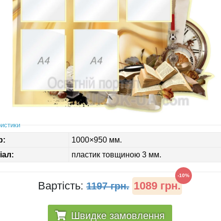
истики
р:
1000×950 мм.
іал:
пластик товщиною 3 мм.
-10%
Вартість:
1089 грн.
1197 грн.
Швидке замовлення