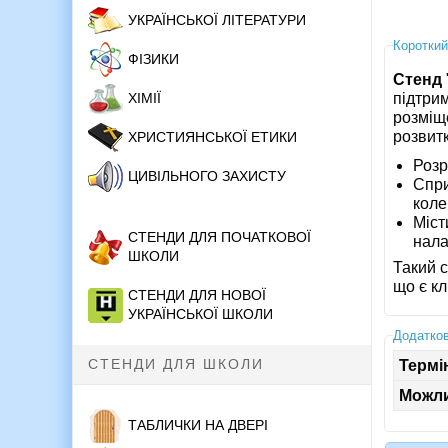
УКРАЇНСЬКОЇ ЛІТЕРАТУРИ
Короткий
ФІЗИКИ
Стенд
підтрим
ХІМІЇ
розміщ
розвитк
ХРИСТИЯНСЬКОЇ ЕТИКИ
Розр
ЦИВІЛЬНОГО ЗАХИСТУ
Спри
коле
Міст
СТЕНДИ ДЛЯ ПОЧАТКОВОЇ
нала
ШКОЛИ
Такий с
що є к
СТЕНДИ ДЛЯ НОВОЇ
УКРАЇНСЬКОЇ ШКОЛИ
Додатков
СТЕНДИ ДЛЯ ШКОЛИ
Термі
Можли
ТАБЛИЧКИ НА ДВЕРІ