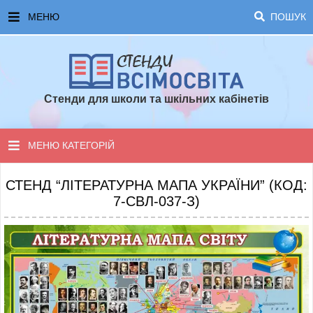
МЕНЮ
ПОШУК
ГОЛОВНА
ЧАСТІ ЗАПИТАННЯ ТА ВІДПОВІДІ
Стенди для школи та шкільних кабінетів
ОПЛАТА ТА ДОСТАВКА
ТОПОВІ ПРОПОЗИЦІЇ
МЕНЮ КАТЕГОРІЙ
ПОРАДИ ДЛЯ ШКОЛИ
СТЕНДИ ДЛЯ НУШ
СТЕНД “ЛІТЕРАТУРНА МАПА УКРАЇНИ” (КОД:
7-СВЛ-037-З)
СТЕНДИ ДЛЯ ПОЧАТКОВОЇ ШКОЛИ
СТЕНДИ ДЛЯ КАБІНЕТІВ
СТЕНДИ ДЛЯ ШКОЛИ