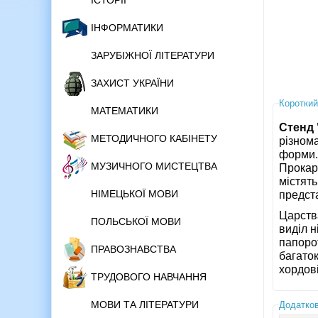
ІСТОРІЇ
ІНФОРМАТИКИ
ЗАРУБІЖНОЇ ЛІТЕРАТУРИ
ЗАХИСТ УКРАЇНИ
Короткий
МАТЕМАТИКИ
Стенд 
МЕТОДИЧНОГО КАБІНЕТУ
різнома
форми.
МУЗИЧНОГО МИСТЕЦТВА
Прокарі
містят
НІМЕЦЬКОЇ МОВИ
предст
Царства
ПОЛЬСЬКОЇ МОВИ
виділ н
папоро
ПРАВОЗНАВСТВА
багаток
хордові
ТРУДОВОГО НАВЧАННЯ
МОВИ ТА ЛІТЕРАТУРИ
Додатков