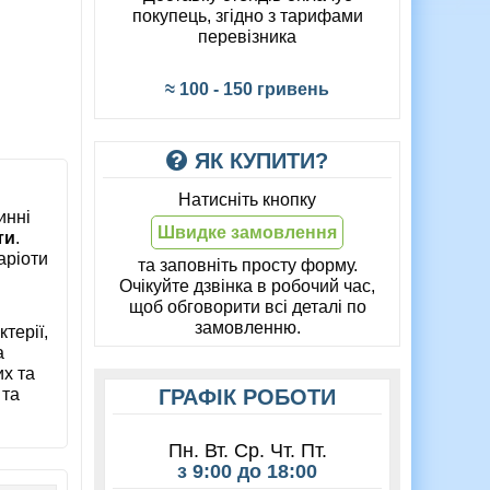
покупець, згідно з тарифами
перевізника
≈ 100 - 150 гривень
ЯК КУПИТИ?
Натисніть кнопку
инні
Швидке замовлення
ти
.
аріоти
та заповніть просту форму.
Очікуйте дзвінка в робочий час,
щоб обговорити всі деталі по
замовленню.
ктерії,
а
их та
 та
ГРАФІК РОБОТИ
Пн. Вт. Ср. Чт. Пт.
з 9:00 до 18:00