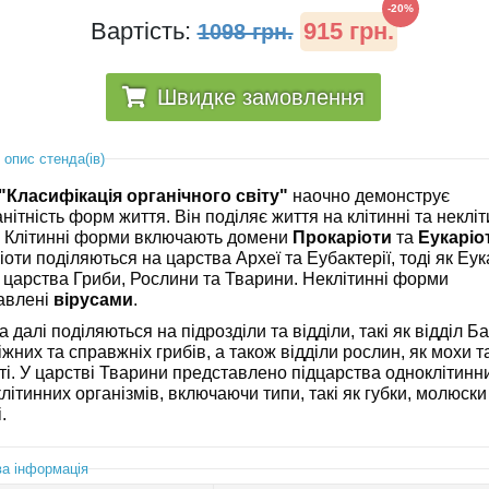
-20%
Вартість:
915 грн.
1098 грн.
Швидке замовлення
 опис стенда(ів)
"Класифікація органічного світу"
наочно демонструє
нітність форм життя. Він поділяє життя на клітинні та некліт
 Клітинні форми включають домени
Прокаріоти
та
Еукаріо
оти поділяються на царства Археї та Еубактерії, тоді як Еук
ь царства Гриби, Рослини та Тварини. Неклітинні форми
авлені
вірусами
.
 далі поділяються на підрозділи та відділи, такі як відділ Ба
іжних та справжніх грибів, а також відділи рослин, як мохи т
ті. У царстві Тварини представлено підцарства одноклітинн
літинних організмів, включаючи типи, такі як губки, молюски
.
а інформація