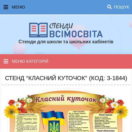
МЕНЮ
ПОШУК
ГОЛОВНА
ЧАСТІ ЗАПИТАННЯ ТА ВІДПОВІДІ
Стенди для школи та шкільних кабінетів
ОПЛАТА ТА ДОСТАВКА
ТОПОВІ ПРОПОЗИЦІЇ
МЕНЮ КАТЕГОРІЙ
ПОРАДИ ДЛЯ ШКОЛИ
СТЕНДИ ДЛЯ НУШ
СТЕНД “КЛАСНИЙ КУТОЧОК” (КОД: 3-1844)
СТЕНДИ ДЛЯ ПОЧАТКОВОЇ ШКОЛИ
СТЕНДИ ДЛЯ КАБІНЕТІВ
СТЕНДИ ДЛЯ ШКОЛИ