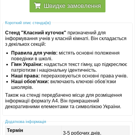
Швидке замовлення
Короткий опис стенда(ів)
Стенд "Класний куточок"
призначений для
інформування учнів у класній кімнаті. Він складається
з декількох секцій:
Правила для учнів:
містять основні положення
поведінки в школі.
Гімн України:
надається текст гімну, що підкреслює
патріотизм і національну ідентичність.
Наші права:
перераховуються основні права учнів.
Наші обов'язки:
включають ключові обов'язки
школярів.
Також на стенді передбачено місце для розміщення
інформації формату A4. Він прикрашений
декоративними елементами та символікою України.
Додаткова інформація
Термін
3-5 робочих днів.