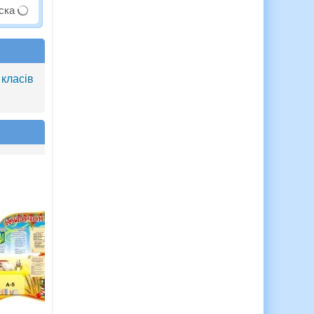
аска
 класів