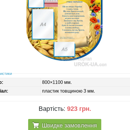
истики
р:
800×1100 мм.
іал:
пластик товщиною 3 мм.
Вартість:
923 грн.
Швидке замовлення