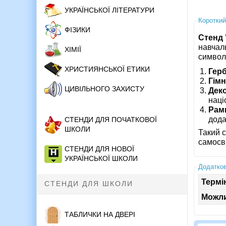
УКРАЇНСЬКОЇ ЛІТЕРАТУРИ
Короткий
ФІЗИКИ
Стенд 
навчаль
ХІМІЇ
символ
ХРИСТИЯНСЬКОЇ ЕТИКИ
Герб
Гімн
ЦИВІЛЬНОГО ЗАХИСТУ
Дек
наці
Рамк
дода
СТЕНДИ ДЛЯ ПОЧАТКОВОЇ
ШКОЛИ
Такий 
самосві
СТЕНДИ ДЛЯ НОВОЇ
УКРАЇНСЬКОЇ ШКОЛИ
Додатков
Термі
СТЕНДИ ДЛЯ ШКОЛИ
Можли
ТАБЛИЧКИ НА ДВЕРІ