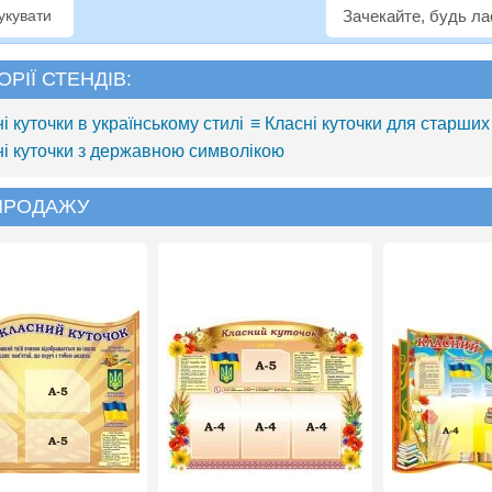
рукувати
Зачекайте, будь л
ОРІЇ СТЕНДІВ:
і куточки в українському стилі
≡ Класні куточки для старших
ні куточки з державною символікою
 ПРОДАЖУ