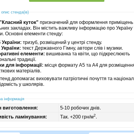
 опис стенда(ів)
"Класний куток"
призначений для оформлення приміщень
них закладах. Він містить важливу інформацію про Україну т
и. Основні елементи стенду:
 України:
тризуб, розміщений у центрі стенду.
 України:
текст Державного Гімну, автори слів і музики.
оративні елементи:
вишиванка та квіти, що підкреслюють
ональні традиції.
и для інформації:
місця формату А5 та А4 для розміщенн
ткових матеріалів.
стенд допомагає виховувати патріотичні почуття та націона
домість у школярів.
а інформація
н виготовлення:
5-10 робочих днів.
2
вість ламінування:
Так. +200 грн/м
.