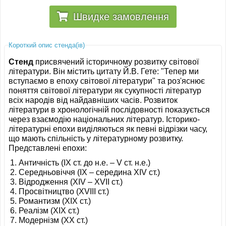
Швидке замовлення
Короткий опис стенда(ів)
Стенд
присвячений історичному розвитку світової
літератури. Він містить цитату Й.В. Гете: "Тепер ми
вступаємо в епоху світової літератури" та роз'яснює
поняття світової літератури як сукупності літератур
всіх народів від найдавніших часів. Розвиток
літератури в хронологічній послідовності показується
через взаємодію національних літератур. Історико-
літературні епохи виділяються як певні відрізки часу,
що мають спільність у літературному розвитку.
Представлені епохи:
Античність (IX ст. до н.е. – V ст. н.е.)
Середньовіччя (IX – середина XIV ст.)
Відродження (XIV – XVII ст.)
Просвітництво (XVIII ст.)
Романтизм (XIX ст.)
Реалізм (XIX ст.)
Модернізм (XX ст.)