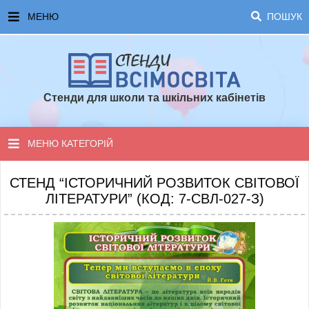
МЕНЮ
ПОШУК
ГОЛОВНА
ЧАСТІ ЗАПИТАННЯ ТА ВІДПОВІДІ
Стенди для школи та шкільних кабінетів
ОПЛАТА ТА ДОСТАВКА
ТОПОВІ ПРОПОЗИЦІЇ
МЕНЮ КАТЕГОРІЙ
ПОРАДИ ДЛЯ ШКОЛИ
СТЕНДИ ДЛЯ НУШ
СТЕНД “ІСТОРИЧНИЙ РОЗВИТОК СВІТОВОЇ
ЛІТЕРАТУРИ” (КОД: 7-СВЛ-027-З)
СТЕНДИ ДЛЯ ПОЧАТКОВОЇ ШКОЛИ
СТЕНДИ ДЛЯ КАБІНЕТІВ
СТЕНДИ ДЛЯ ШКОЛИ