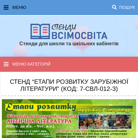
МЕНЮ
ПОШУК
ГОЛОВНА
ЧАСТІ ЗАПИТАННЯ ТА ВІДПОВІДІ
Стенди для школи та шкільних кабінетів
ОПЛАТА ТА ДОСТАВКА
ТОПОВІ ПРОПОЗИЦІЇ
МЕНЮ КАТЕГОРІЙ
ПОРАДИ ДЛЯ ШКОЛИ
СТЕНДИ ДЛЯ НУШ
СТЕНД “ЕТАПИ РОЗВИТКУ ЗАРУБІЖНОЇ
ЛІТЕРАТУРИ” (КОД: 7-СВЛ-012-З)
СТЕНДИ ДЛЯ ПОЧАТКОВОЇ ШКОЛИ
СТЕНДИ ДЛЯ КАБІНЕТІВ
СТЕНДИ ДЛЯ ШКОЛИ