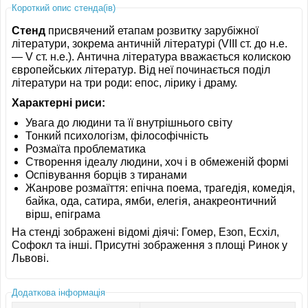
Короткий опис стенда(ів)
Стенд
присвячений етапам розвитку зарубіжної
літератури, зокрема античній літературі (VIII ст. до н.е.
— V ст. н.е.). Антична література вважається колискою
європейських літератур. Від неї починається поділ
літератури на три роди: епос, лірику і драму.
Характерні риси:
Увага до людини та її внутрішнього світу
Тонкий психологізм, філософічність
Розмаїта проблематика
Створення ідеалу людини, хоч і в обмеженій формі
Оспівування борців з тиранами
Жанрове розмаїття: епічна поема, трагедія, комедія,
байка, ода, сатира, ямби, елегія, анакреонтичний
вірш, епіграма
На стенді зображені відомі діячі: Гомер, Езоп, Есхіл,
Софокл та інші. Присутні зображення з площі Ринок у
Львові.
Додаткова інформація