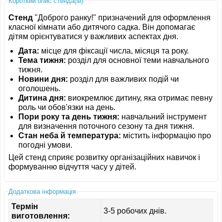
Короткий опис стенда(ів)
Стенд
"Доброго ранку!" призначений для оформлення
класної кімнати або дитячого садка. Він допомагає
дітям орієнтуватися у важливих аспектах дня.
Дата:
місце для фіксації числа, місяця та року.
Тема тижня:
розділ для основної теми навчального
тижня.
Новини дня:
розділ для важливих подій чи
оголошень.
Дитина дня:
виокремлює дитину, яка отримає певну
роль чи обов'язки на день.
Пори року та день тижня:
навчальний інструмент
для визначення поточного сезону та дня тижня.
Стан неба й температура:
містить інформацію про
погодні умови.
Цей стенд сприяє розвитку організаційних навичок і
формуванню відчуття часу у дітей.
Додаткова інформація
Термін
3-5 робочих днів.
виготовлення: