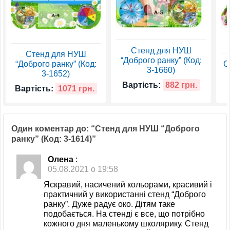
Стенд для НУШ
Стенд для НУШ
“Доброго ранку” (Код:
“Доброго ранку” (Код:
С
3-1660)
3-1652)
Вартість:
882 грн.
Вартість:
1071 грн.
Один коментар до: “Стенд для НУШ “Доброго
ранку” (Код: 3-1614)”
Олена
:
05.08.2021 о 19:58
Яскравий, насичений кольорами, красивий і
практичний у використанні стенд “Доброго
ранку”. Дуже радує око. Дітям таке
подобається. На стенді є все, що потрібно
кожного дня маленькому школярику. Стенд