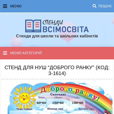
МЕНЮ
ПОШУК
ГОЛОВНА
ЧАСТІ ЗАПИТАННЯ ТА ВІДПОВІДІ
Стенди для школи та шкільних кабінетів
ОПЛАТА ТА ДОСТАВКА
ТОПОВІ ПРОПОЗИЦІЇ
МЕНЮ КАТЕГОРІЙ
ПОРАДИ ДЛЯ ШКОЛИ
СТЕНДИ ДЛЯ НУШ
СТЕНД ДЛЯ НУШ “ДОБРОГО РАНКУ” (КОД:
3-1614)
СТЕНДИ ДЛЯ ПОЧАТКОВОЇ ШКОЛИ
СТЕНДИ ДЛЯ КАБІНЕТІВ
СТЕНДИ ДЛЯ ШКОЛИ