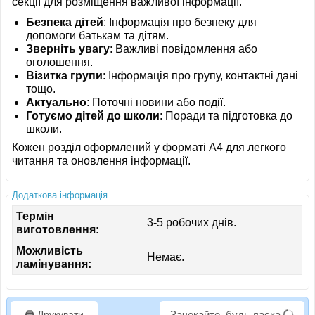
секції для розміщення важливої інформації.
Безпека дітей
: Інформація про безпеку для
допомоги батькам та дітям.
Зверніть увагу
: Важливі повідомлення або
оголошення.
Візитка групи
: Інформація про групу, контактні дані
тощо.
Актуально
: Поточні новини або події.
Готуємо дітей до школи
: Поради та підготовка до
школи.
Кожен розділ оформлений у форматі A4 для легкого
читання та оновлення інформації.
Додаткова інформація
Термін
3-5 робочих днів.
виготовлення:
Можливість
Немає.
ламінування:
🖨️ Друкувати
Зачекайте, будь ласка