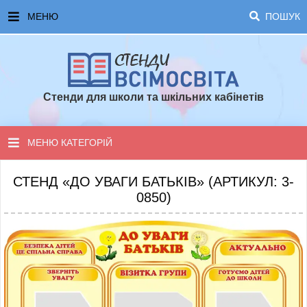
МЕНЮ
ПОШУК
ГОЛОВНА
ЧАСТІ ЗАПИТАННЯ ТА ВІДПОВІДІ
Стенди для школи та шкільних кабінетів
ОПЛАТА ТА ДОСТАВКА
ТОПОВІ ПРОПОЗИЦІЇ
МЕНЮ КАТЕГОРІЙ
ПОРАДИ ДЛЯ ШКОЛИ
СТЕНДИ ДЛЯ НУШ
СТЕНД «ДО УВАГИ БАТЬКІВ» (АРТИКУЛ: 3-
0850)
СТЕНДИ ДЛЯ ПОЧАТКОВОЇ ШКОЛИ
СТЕНДИ ДЛЯ КАБІНЕТІВ
СТЕНДИ ДЛЯ ШКОЛИ