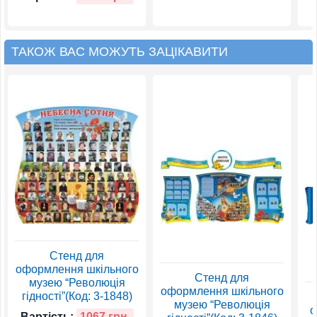
ТАКОЖ ВАС МОЖУТЬ ЗАЦІКАВИТИ
Стенд для
оформлення шкільного
Стенд для
музею “Революція
оформлення шкільного
гідності”(Код: 3-1848)
музею “Революція
о
Вартість:
1067 грн.