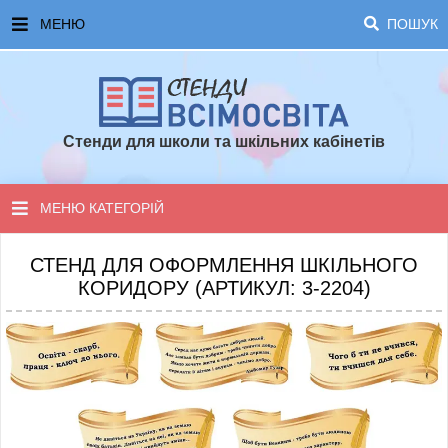
МЕНЮ
ПОШУК
ГОЛОВНА
ЧАСТІ ЗАПИТАННЯ ТА ВІДПОВІДІ
Стенди для школи та шкільних кабінетів
ОПЛАТА ТА ДОСТАВКА
ТОПОВІ ПРОПОЗИЦІЇ
МЕНЮ КАТЕГОРІЙ
ПОРАДИ ДЛЯ ШКОЛИ
СТЕНДИ ДЛЯ НУШ
СТЕНД ДЛЯ ОФОРМЛЕННЯ ШКІЛЬНОГО
КОРИДОРУ (АРТИКУЛ: 3-2204)
СТЕНДИ ДЛЯ ПОЧАТКОВОЇ ШКОЛИ
СТЕНДИ ДЛЯ КАБІНЕТІВ
СТЕНДИ ДЛЯ ШКОЛИ