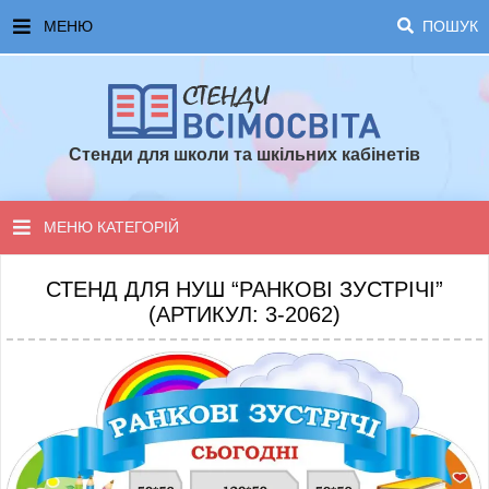
МЕНЮ
ПОШУК
ГОЛОВНА
ЧАСТІ ЗАПИТАННЯ ТА ВІДПОВІДІ
Стенди для школи та шкільних кабінетів
ОПЛАТА ТА ДОСТАВКА
ТОПОВІ ПРОПОЗИЦІЇ
МЕНЮ КАТЕГОРІЙ
ПОРАДИ ДЛЯ ШКОЛИ
СТЕНДИ ДЛЯ НУШ
СТЕНД ДЛЯ НУШ “РАНКОВІ ЗУСТРІЧІ”
(АРТИКУЛ: 3-2062)
СТЕНДИ ДЛЯ ПОЧАТКОВОЇ ШКОЛИ
СТЕНДИ ДЛЯ КАБІНЕТІВ
СТЕНДИ ДЛЯ ШКОЛИ