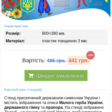
ІНШЕ
Характеристики
Розмір:
800×380 мм.
Матеріал:
пластик товщиною 3 мм.
-10%
Вартість:
441 грн.
485 грн.
Швидке замовлення
Короткий опис стенда(ів)
Стенд присвячений державним символам України і
містить зображення та описи
Малого герба України
,
державного гімну
та
прапора
. На стенді зображено