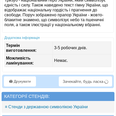
Тризуб - національний герб України, який символізує
єдність і силу. Також наведено текст гімну України, що
відображає національну гордість і прагнення до
свободи. Поруч зображено прапор України - жовто-
блакитне знамено, що символізує небо та пшеничні
поля, а також ілюстрації у національному вбранні.
Додаткова інформація
Термін
3-5 робочих днів.
виготовлення:
Можливість
Немає.
ламінування:
🖨️ Друкувати
Зачекайте, будь ласка
КАТЕГОРІЇ СТЕНДІВ:
≡ Стенди з державною символікою України