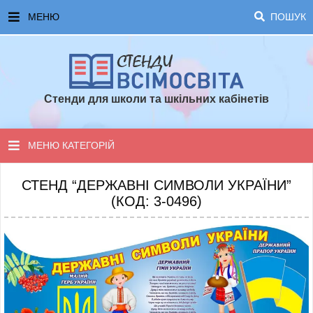
МЕНЮ
ПОШУК
ГОЛОВНА
ЧАСТІ ЗАПИТАННЯ ТА ВІДПОВІДІ
Стенди для школи та шкільних кабінетів
ОПЛАТА ТА ДОСТАВКА
ТОПОВІ ПРОПОЗИЦІЇ
МЕНЮ КАТЕГОРІЙ
ПОРАДИ ДЛЯ ШКОЛИ
СТЕНДИ ДЛЯ НУШ
СТЕНД “ДЕРЖАВНІ СИМВОЛИ УКРАЇНИ”
(КОД: 3-0496)
СТЕНДИ ДЛЯ ПОЧАТКОВОЇ ШКОЛИ
СТЕНДИ ДЛЯ КАБІНЕТІВ
СТЕНДИ ДЛЯ ШКОЛИ