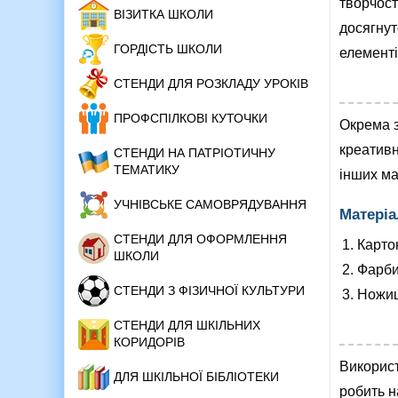
творчост
ВІЗИТКА ШКОЛИ
досягнут
ГОРДІСТЬ ШКОЛИ
елементі
СТЕНДИ ДЛЯ РОЗКЛАДУ УРОКІВ
ПРОФСПІЛКОВІ КУТОЧКИ
Окрема з
креативн
СТЕНДИ НА ПАТРІОТИЧНУ
ТЕМАТИКУ
інших ма
УЧНІВСЬКЕ САМОВРЯДУВАННЯ
Матеріа
СТЕНДИ ДЛЯ ОФОРМЛЕННЯ
Карто
ШКОЛИ
Фарби
СТЕНДИ З ФІЗИЧНОЇ КУЛЬТУРИ
Ножиц
СТЕНДИ ДЛЯ ШКІЛЬНИХ
КОРИДОРІВ
Використ
ДЛЯ ШКІЛЬНОЇ БІБЛІОТЕКИ
робить н