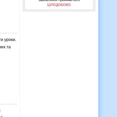
ЦІЛОДОБОВО
и уроки.
них та
і