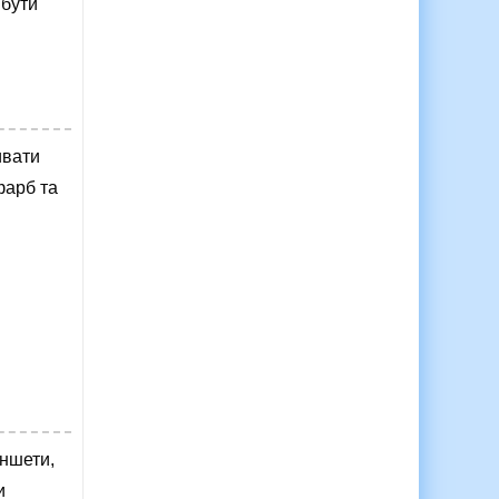
 бути
ивати
фарб та
аншети,
и