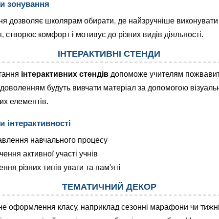
и зонування
ня дозволяє школярам обирати, де найзручніше виконувати
, створює комфорт і мотивує до різних видів діяльності.
ІНТЕРАКТИВНІ СТЕНДИ
тання
інтерактивних стендів
допоможе учителям пожвавит
задоволенням будуть вивчати матеріал за допомогою візуаль
их елементів.
и інтерактивності
влення навчального процесу
чення активної участі учнів
ння різних типів уваги та пам'яті
ТЕМАТИЧНИЙ ДЕКОР
е оформлення класу, наприклад сезонні марафони чи тижн