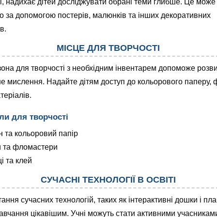
і, надихає дітей досліджувати обрані теми глибше. Це може
о за допомогою постерів, малюнків та інших декоративних
в.
МІСЦЕ ДЛЯ ТВОРЧОСТІ
она для творчості з необхідним інвентарем допоможе розв
е мислення. Надайте дітям доступ до кольорового паперу, 
теріалів.
ли для творчості
н та кольоровий папір
 та фломастери
і та клей
СУЧАСНІ ТЕХНОЛОГІЇ В ОСВІТІ
ання сучасних технологій, таких як інтерактивні дошки і пл
авчання цікавішим. Учні можуть стати активними учасникам