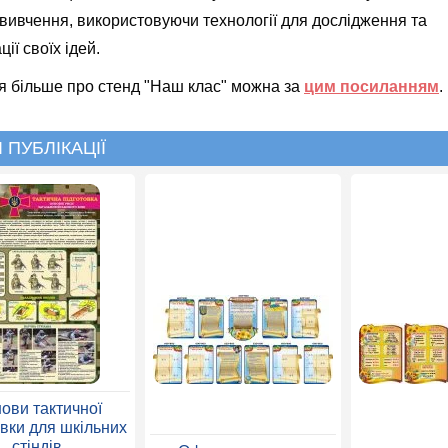
вивчення, використовуючи технології для дослідження та
ії своїх ідей.
я більше про стенд "Наш клас" можна за
цим посиланням
.
 ПУБЛІКАЦІЇ
ови тактичної
овки для шкільних
стіндів