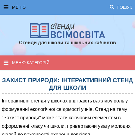
МЕНЮ
ПОШУК
ГОЛОВНА
ЧАСТІ ЗАПИТАННЯ ТА ВІДПОВІДІ
Стенди для школи та шкільних кабінетів
ОПЛАТА ТА ДОСТАВКА
ТОПОВІ ПРОПОЗИЦІЇ
МЕНЮ КАТЕГОРІЙ
ПОРАДИ ДЛЯ ШКОЛИ
СТЕНДИ ДЛЯ НУШ
ЗАХИСТ ПРИРОДИ: ІНТЕРАКТИВНИЙ СТЕНД
ДЛЯ ШКОЛИ
СТЕНДИ ДЛЯ ПОЧАТКОВОЇ ШКОЛИ
Інтерактивні стенди у школах відіграють важливу роль у
СТЕНДИ ДЛЯ КАБІНЕТІВ
формуванні екологічної свідомості учнів. Стенд на тему
"Захист природи" може стати ключовим елементом в
СТЕНДИ ДЛЯ ШКОЛИ
оформленні класу чи школи, привертаючи увагу молодих
людей до важливості охорони довкілля.