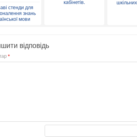
кабінетів.
шкільних
аві стенди для
оналення знань
аїнської мови
шити відповідь
тар
*