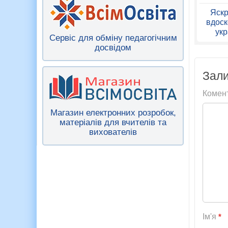
Яскр
вдоск
укр
Сервіс для обміну педагогічним
досвідом
Зали
Комен
Магазин електронних розробок,
матеріалів для вчителів та
вихователів
Ім'я
*