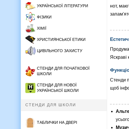
нот, маю
УКРАЇНСЬКОЇ ЛІТЕРАТУРИ
запам'ят
ФІЗИКИ
ХІМІЇ
Естетич
ХРИСТИЯНСЬКОЇ ЕТИКИ
Продума
ЦИВІЛЬНОГО ЗАХИСТУ
Яскраві 
СТЕНДИ ДЛЯ ПОЧАТКОВОЇ
Функціо
ШКОЛИ
Стенди п
СТЕНДИ ДЛЯ НОВОЇ
щоб інфо
УКРАЇНСЬКОЇ ШКОЛИ
СТЕНДИ ДЛЯ ШКОЛИ
Альте
усього
ТАБЛИЧКИ НА ДВЕРІ
Музич