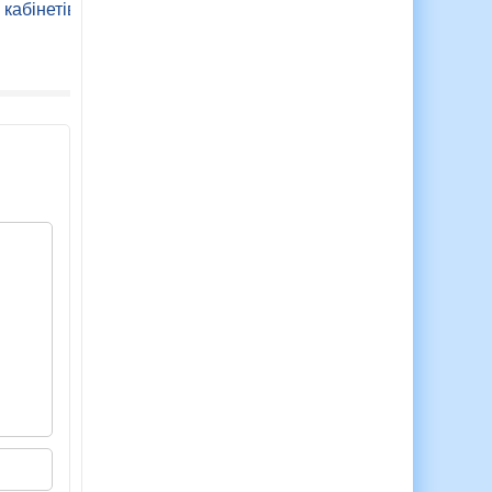
навчання"
стіндів
 кабінетів