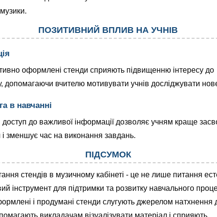
 музики.
ПОЗИТИВНИЙ ВПЛИВ НА УЧНІВ
ція
тивно оформлені стенди сприяють підвищенню інтересу до
, допомагаючи вчителю мотивувати учнів досліджувати нов
а в навчанні
доступ до важливої інформації дозволяє учням краще зас
 і зменшує час на виконання завдань.
ПІДСУМОК
ання стендів в музичному кабінеті - це не лише питання ест
ий інструмент для підтримки та розвитку навчального проце
ормлені і продумані стенди слугують джерелом натхнення 
опомагають викладачам візуалізувати матеріал і сприяють