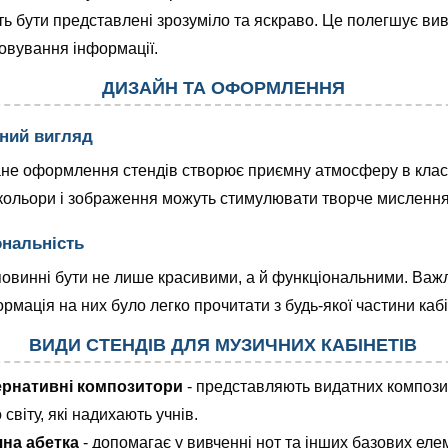
ть бути представлені зрозуміло та яскраво. Це полегшує вив
овування інформації.
ДИЗАЙН ТА ОФОРМЛЕННЯ
ний вигляд
не оформлення стендів створює приємну атмосферу в класі
кольори і зображення можуть стимулювати творче мислення 
нальність
овинні бути не лише красивими, а й функціональними. Важ
рмація на них було легко прочитати з будь-якої частини кабі
ВИДИ СТЕНДІВ ДЛЯ МУЗИЧНИХ КАБІНЕТІВ
рнативні композитори
- представляють видатних компози
 світу, які надихають учнів.
на абетка
- допомагає у вивченні нот та інших базових еле