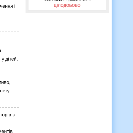
ЦІЛОДОБОВО
чення і
.
у дітей.
ливо,
нету.
торів з
ментів