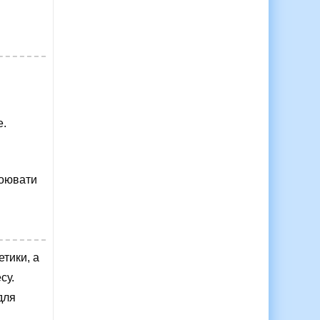
е.
воювати
етики, а
су.
для