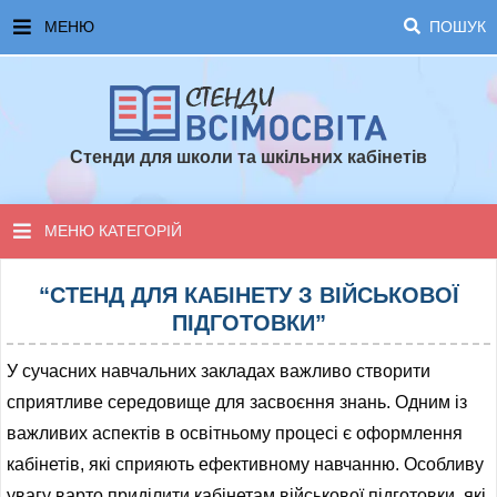
МЕНЮ
ПОШУК
ГОЛОВНА
ЧАСТІ ЗАПИТАННЯ ТА ВІДПОВІДІ
Стенди для школи та шкільних кабінетів
ОПЛАТА ТА ДОСТАВКА
ТОПОВІ ПРОПОЗИЦІЇ
МЕНЮ КАТЕГОРІЙ
ПОРАДИ ДЛЯ ШКОЛИ
СТЕНДИ ДЛЯ НУШ
“СТЕНД ДЛЯ КАБІНЕТУ З ВІЙСЬКОВОЇ
ПІДГОТОВКИ”
СТЕНДИ ДЛЯ ПОЧАТКОВОЇ ШКОЛИ
У сучасних навчальних закладах важливо створити
СТЕНДИ ДЛЯ КАБІНЕТІВ
сприятливе середовище для засвоєння знань. Одним із
важливих аспектів в освітньому процесі є оформлення
СТЕНДИ ДЛЯ ШКОЛИ
кабінетів, які сприяють ефективному навчанню. Особливу
увагу варто приділити кабінетам військової підготовки, які