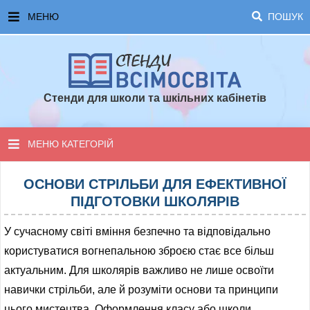
МЕНЮ
ПОШУК
ГОЛОВНА
ЧАСТІ ЗАПИТАННЯ ТА ВІДПОВІДІ
Стенди для школи та шкільних кабінетів
ОПЛАТА ТА ДОСТАВКА
ТОПОВІ ПРОПОЗИЦІЇ
МЕНЮ КАТЕГОРІЙ
ПОРАДИ ДЛЯ ШКОЛИ
СТЕНДИ ДЛЯ НУШ
ОСНОВИ СТРІЛЬБИ ДЛЯ ЕФЕКТИВНОЇ
ПІДГОТОВКИ ШКОЛЯРІВ
СТЕНДИ ДЛЯ ПОЧАТКОВОЇ ШКОЛИ
У сучасному світі вміння безпечно та відповідально
СТЕНДИ ДЛЯ КАБІНЕТІВ
користуватися вогнепальною зброєю стає все більш
актуальним. Для школярів важливо не лише освоїти
СТЕНДИ ДЛЯ ШКОЛИ
навички стрільби, але й розуміти основи та принципи
цього мистецтва. Оформлення класу або школи